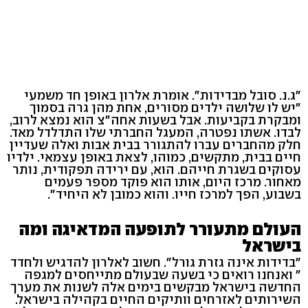
"ג.נ. סובל מבדידות". אומרת אלרון באופן חד משמעי
"יש לו שלושה ילדים מסורים, אחת מהן גרה בסמוך
ומבקרת בקביעות. אבל בשעות אחה"צ הוא נמצא לרוב,
לבדו. אשתו נפטרה, המעגל החברתי שלו התדלדל מאד.
חלק מהחברים עברו להתגורר בבית אבות ואלה שעדיין
חיים בבית, מתקשים, כמוהו, לצאת באופן עצמאי. ילדיו
עסוקים בשגרת חייהם. הוא, עם ירידה תפקודית, נותר
מאחור. מרכז היום, אותו הוא פוקד מספר פעמים
בשבוע, הפך למרכז חייו. והוא כמובן לא היחיד".
העולם מתעורר לתופעה המדאיגה ומה
בישראל
"בדידות אינה גזרת גורל". חשוב לאלרון להדגיש ולחדד
" ואנחנו רואים כי בשעה שבעולם מתייחסים למגפה
החדשה בישראל מבקשים בימים אלה לשנות את מערך
השירותים לאזרחים וותיקים החיים בקהילה בישראל.