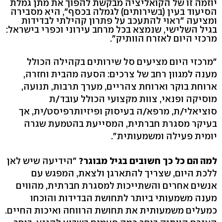
יוזמה זו של הקואליציה מבקשת להפוך את מתן גמלת
הסיעוד בעין (בשירותים) לגמלה בכסף", היא מסבירה
ומציעה "ראוי להתעכב על פתרון קהילתי לבדידות
בגיל השלישי, שנמצא בכל מרחב עירוני וכפרי בישראל:
מרכזי היום לאזרח הוותיק".
"מרכזי היום מציעים סל שירותים בקהילה הכולל
מענה למגוון רחב של צרכים: הסעה מהבית וחזרה,
ארוחת בוקר וארוחת צהריים, מערך תרבות, תנועה,
מוסיקה ופנאי, צוות מקצועי הכולל עובד/ת
סוציאלי/ת, מרפא/ה בעיסוק ופיזיותרפיסט/ית, אך
בעיקר מסגרת חברתית, המסייעת בהטמעת שגרה
יומית פעילה ומשמעותית".
למה הם כל כך חשובים בגיל מבוגר?
"הידיעה שיש לאן
ללכת היום, שצריך להתארגן ולצאת, המפגש עם
אנשים אחרים והשתייכות למסגרת חברתית, מהווים
מענה משמעותי ביותר לתחושת הבדידות והוכחו
כמעלים משמעותית את תחושת הרווחה ואיכות החיים.