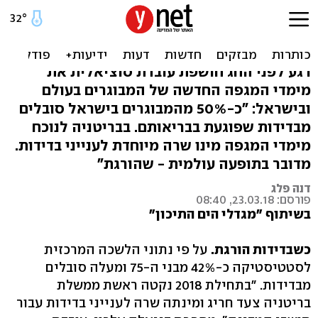
המגפה החדשה שתוקפת
כ-50% מהמבוגרים בישראל
רגע לפני החג חושפת עובדת סוציאלית את
מימדי המגפה החדשה של המבוגרים בעולם
ובישראל: "כ-50% מהמבוגרים בישראל סובלים
מבדידות שפוגעת בבריאותם. בבריטניה לנוכח
מימדי המגפה מינו שרה מיוחדת לענייני בדידות.
מדובר בתופעה עולמית - שהורגת"
דנה פלג
פורסם: 23.03.18, 08:40
בשיתוף "מגדלי הים התיכון"
כשבדידות הורגת.
על פי נתוני הלשכה המרכזית
לסטטיסטיקה כ-42% מבני ה-75 ומעלה סובלים
מבדידות. "בתחילת 2018 נקטה ראשת ממשלת
בריטניה צעד חריג ומינתה שרה לענייני בדידות עבור