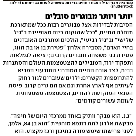
כמחצית מבני הגיל המבוגר חווים בדידות שעשויה לפגוע בבריאותם
(צילום:
shutterstock)
יותר ויותר מבוגרים סובלים
הסיבות לבדידות אצל מבוגרים רבות ככל שמתארכת
תוחלת החיים, "ככל שהזקנה כיום מאופיינת ב"גיל
שלישי" וב"גיל רביעי", הולכים ומתרבים האובדנים
בחיי האדם", מסבירה אלרון "פטירת בן או בת הזוג,
פטירת בני משפחה וחברים קרובים; יציאה לגמלאות
ותפקוד ירוד, המובילים להצטמצמות העולם והסתגרות
בבית, לצד אורח החיים המודרני התובעני המביא
להתרופפות הקשרים: ילדים שעוברים לגור רחוק
לעיתים אף לארץ אחרת וגם אם הם גרים קרוב, פיסת
הפנאי המוקדשת להורים, הצטמצמה משמעותית
לעומת עשורים קודמים".
"ג.נ. הוא מבקר וותיק באחד ממרכזי היום של חיפה".
מבקשת אלרון לתת דוגמא מוחשית "הוא בן 84, אלמן,
לפני פרישתו שימש מורה בתיכון ורכז מקצוע. הוא