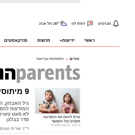
הורים
התפתחות ובריאות
9 מיתוסים על הפרעת קשב וריכוז
גיל האבחון, ה
המודעות להפר
לא מעט טעויות
עדיף לזהות את ההפרעה
סדר בבלגן
מוקדם ככל האפשר
צילום: shutterstock
ד"ר שרית טגנסק