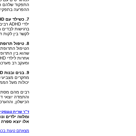
התפקוד שלהם תק
ההפרעה בתפקידי
7. כשילד עם ADHD מסרב ללבוש בגד או לאכול מאכל מסוים הוא מתפנק
ילדי D
ברגישות לבדים מס
לקשר בין לקות ח
8. טיפול תרופתי מסוכן וממכר
שהוא בין התרופות
ומעקב רב מערכת
9. בנים ובנות ADHD הם עצלנים ומפונקים
יכולות מעל הממו
רבים מהם מסתיר
והתמדה יוצאי ד
הכישלון, וההערכ
ה
ד"ר שרית טגנסקי
אלו יוצא ספרה החדש: "מ
מצאתם טעות בכתב