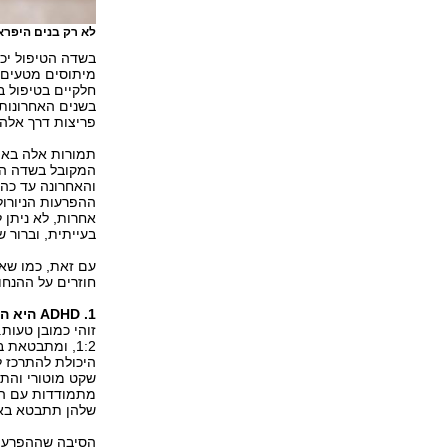
לא רק בנים היפר
בשדה הטיפול יכו
מיתוסים מטעים ב
חלקיים בטיפול ב
בשנים האחרונות 
פריצות דרך אלה
תמורות אלה באו 
ההפרעות הניורול
אחרות, לא ניתן 
בעייתית, וברור 
עם זאת, כמו שאנ
חוזרים על ההנחו
1. ADHD היא הפרעה המאפיינת בנים היפראקטיביים
1:2, ומתבטאת
היכולת להתרכז ל
שקט מוטורי והתנ
מתמודדות עם הפ
שלהן תתבטא באו
הסיבה שההפרעה י