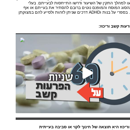
 למהלך התקין של השיעור ודרשו התייחסות לבעייתם. בעלי
לות ADHD מהסוג המוסח והמופנם נוטים ברובם להסתיר את בעייתם או אף
אינם מודעים לה. בספרי על בנות וADHD דרכים שניתן לזהות ולסייע להם במצוקתן