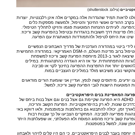
אקטיביים
(צילום: shutterstock)
לנו לראות תמיד שהגדרות אלה במקרים אלה אינן רלבנטיות, יוצרות
קרב ההורים ואנשי החינוך והטיפול, ולמעשה מספקות כלים
הפרעה. לעיתים ההנחות המוטעות פגמו והזיקו לתהליך הטיפולי.
חלו פריצות דרך חשובות בהגדרות ובטיפול בהפרעות קשב וריכוז.
 שינו את היחס לטיפול ולהתמודדות המאתגרת עם הפרעה.
לידי ביטוי במהדורה העדכנית של מדריך האבחונים הנפשיים
המקובל בשדה הטיפול ברוב מדינות העולם, ה-DSM האמריקאי. במהדורה החמישית
והאחרונה עד כה שיצאה לאור ב-2013 מיוחסת הפרעת קשב וריכוז למשפחת
וגיות ההתפתחותית. עד אז היא הוגדרה כהתנהגותית. במילים
להאשים יותר את התפרצות ההפרעה בחינוך לקוי או סביבה
שהקושי נובע משיבוש מולד במוליכים העצביים במוח.
ו יודעים, מיתוסים קשה לנפץ, ועדיין אני שומעת הורים מודאגים
ת המוטעות הישנות לגבי הפרעת קשב וריכוז, למשל:
זוהי כמובן טעות. ADHD היא הפרעה שקיימת גם אצל בנים וגם אצל בנות ביחס של
 בדרכים שונות, לא רק בהיפראקטיביות. הפרעת הקשב והריכוז,
אורך זמן, יכולה להתבטא גם בחולמנות ובמופנמות, ולאו דווקא באי
הגות מפריעה לסביבה. המחקרים הצביעו על כך שבנות רבות
רעת קשב וריכוז מהסוג המוסח ולא הפעלתני, או שפעלתנות היתר
פן שונה, למשל בפטפטנות.
וחסה בעבר לבנים היפראקטיביים, כי הם היו קלים לזיהוי ולאבחון