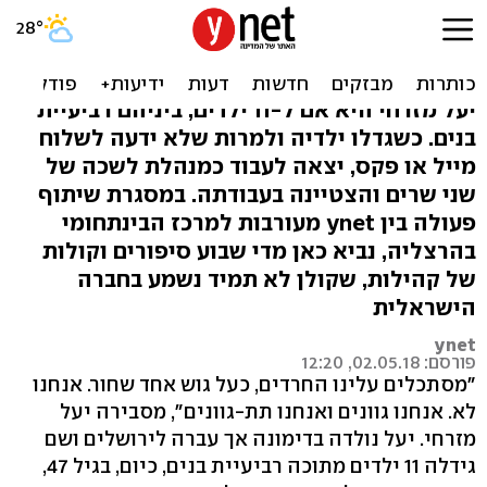
"אבל תגידי, למה לא כל
החרדים כמוך?"
יעל מזרחי היא אם ל-11 ילדים, ביניהם רביעיית
בנים. כשגדלו ילדיה ולמרות שלא ידעה לשלוח
מייל או פקס, יצאה לעבוד כמנהלת לשכה של
שני שרים והצטיינה בעבודתה. במסגרת שיתוף
פעולה בין ynet מעורבות למרכז הבינתחומי
בהרצליה, נביא כאן מדי שבוע סיפורים וקולות
של קהילות, שקולן לא תמיד נשמע בחברה
הישראלית
ynet
פורסם: 02.05.18, 12:20
"מסתכלים עלינו החרדים, כעל גוש אחד שחור. אנחנו
לא. אנחנו גוונים ואנחנו תת-גוונים", מסבירה יעל
מזרחי. יעל נולדה בדימונה אך עברה לירושלים ושם
גידלה 11 ילדים מתוכה רביעיית בנים, כיום, בגיל 47,