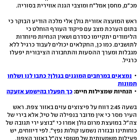
מכ"ם, מחסן אמל"ח ומוצבי הגנה אווירית בסוריה.
ראש המועצה אזורית גולן אלי מלכה הודיע הבוקר כי
בתום הערכת מצב עם פיקוד העורף הוחלט כי
הלימודים יתקיימו כסדרם ושאין הנחיות מיוחדות
לתושבים. כמו כן, החקלאים יכולים לעבוד כרגיל ללא
מגבלות ומערך ההסעות והתחבורה הציבורית יפעלו
כרגיל.
נמצאים במרחבים המוגנים בגולן? כתבו לנו ושלחו
תמונות
הנחיות שמצילות חיים:
כך תפעלו בהישמע אזעקה
בשעה 2:45 דווח על פיצוצים עזים באזור צפת. ראש
העיר מסר כי אין מדובר בנפילה של טיל, אלא בירי של
צה"ל. במועצת מרום גולן אמרו כי "בוצע ירי תגובה של
כוחותינו ובגזרה נשמעו קולות נפץ". לפי דיווחים, יש
פעילות משמעותית של מטוסי צה"ל באזור הצפון.