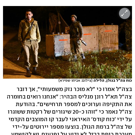
כוח צה"ל בגולן, הלילה
(צילום: אביהו שפירא)
בצה"ל אמרו כי "לא מוכר נזק משמעותי", אך דובר
צה"ל תא"ל רונן מנליס הבהיר: "אנחנו רואים בחומרה
את התקיפה וערוכים למספר תרחישים". בהודעת
צה"ל נאמר כי "זוהו כ-20 שיגורים של רקטות ששוגרו
על ידי 'כוח קודס' האיראני לעבר קו המוצבים הקדמי
של צה"ל ברמת הגולן. בוצעו מספר יירוטים על-ידי
מערכת כיפת ברזל. לא ידוע על נפגעים. יש להישמע