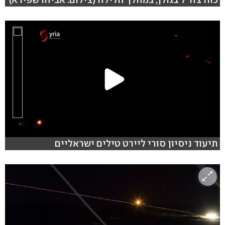
תיעוד ניסיון סורי ליירט טילים ישראליים