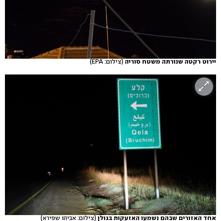
יירוט רקטה שנורתה משטח סוריה
(צילום: EPA)
אחד האזורים שבהם נשמעו האזעקות בגולן
(צילום: אביהו שפירא)