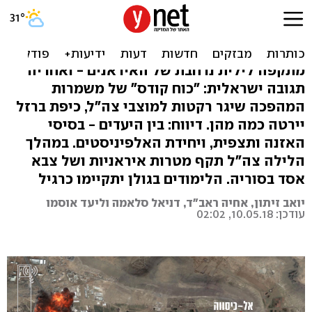
איראן שיגרה 20 רקטות לגולן,
צה"ל תוקף בסוריה
מתקפה לילית נרחבת של האיראנים - ואחריה
תגובה ישראלית: "כוח קודס" של משמרות
המהפכה שיגר רקטות למוצבי צה"ל, כיפת ברזל
יירטה כמה מהן. דיווח: בין היעדים - בסיסי
האזנה ותצפית, ויחידת האלפיניסטים. במהלך
הלילה צה"ל תקף מטרות איראניות ושל צבא
אסד בסוריה. הלימודים בגולן יתקיימו כרגיל
יואב זיתון, אחיה ראב"ד, דניאל סלאמה וליעד אוסמו
עודכן: 10.05.18, 02:02