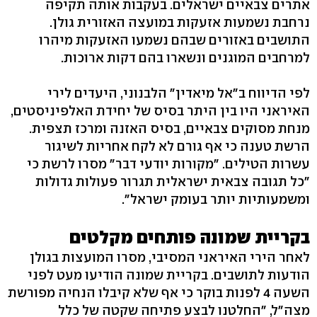
אתרים צבאיים ישראלים. בעקבות אותה תקיפה
נרחבת נשמעות אזעקות במועצה האזורית גולן.
התושבים באזורים שבהם נשמעו האזעקות מיהרו
למרחבים המוגנים ונשארו בהם דקות ארוכות.
לפי הדיווח ב"אל מיאדין" הלבנוני, היעדים לירי
האיראני היו בין היתר בסיס של יחידת האלפיניסטים,
מנחת מסוקים צבאיים, בסיס האזנה ומרכז תצפית.
הרשת טענה כי אף גורם לא לקח אחריות לשיגור
עשרות הטילים. "מקורות יודעי דבר" מסרו לרשת כי
"כל תגובה צבאית ישראלית תגרור פעולות גדולות
ומשמעותיות יותר בעומק ישראל".
בקריית שמונה פותחים מקלטים
לאחר הירי האיראני המסיבי, מסרו המועצות בגולן
הודעות לתושבים. בקריית שמונה הודיעו מעט לפני
השעה 4 לפנות בוקר כי אף שלא קיבלו הנחיה מפורשת
מצה"ל, "החלטנו לבצע פתיחה שקטה של כלל