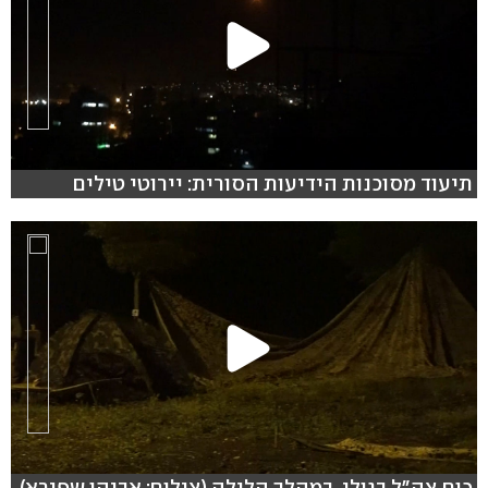
תיעוד מסוכנות הידיעות הסורית: יירוטי טילים
כוח צה"ל בגולן, במהלך הלילה (צילום: אביהו שפירא)