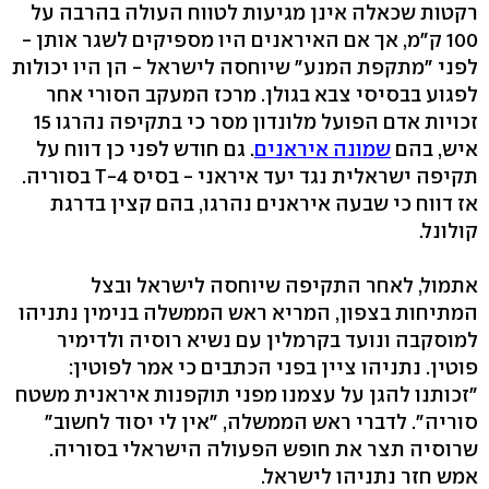
רקטות שכאלה אינן מגיעות לטווח העולה בהרבה על
100 ק"מ, אך אם האיראנים היו מספיקים לשגר אותן -
לפני "מתקפת המנע" שיוחסה לישראל - הן היו יכולות
לפגוע בבסיסי צבא בגולן. מרכז המעקב הסורי אחר
זכויות אדם הפועל מלונדון מסר כי בתקיפה נהרגו 15
איש, בהם
שמונה איראנים
. גם חודש לפני כן דווח על
תקיפה ישראלית נגד יעד איראני - בסיס T-4 בסוריה.
אז דווח כי שבעה איראנים נהרגו, בהם קצין בדרגת
קולונל.
אתמול, לאחר התקיפה שיוחסה לישראל ובצל
המתיחות בצפון, המריא ראש הממשלה בנימין נתניהו
למוסקבה ונועד בקרמלין עם נשיא רוסיה ולדימיר
פוטין. נתניהו ציין בפני הכתבים כי אמר לפוטין:
"זכותנו להגן על עצמנו מפני תוקפנות איראנית משטח
סוריה". לדברי ראש הממשלה, "אין לי יסוד לחשוב"
שרוסיה תצר את חופש הפעולה הישראלי בסוריה.
אמש חזר נתניהו לישראל.