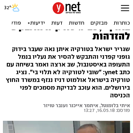
שגריר ישראל שב אחרי
ההשפלה בטורקיה: "אין כמו
בארץ"; נציג טורקיה התבקש
להזדהות
שגריר ישראל בטורקיה איתן נאה שעבר בידוק
גופני קפדני והתבקש להסיר את נעליו בנמל
התעופה באיסטנבול, שב ארצה ואמר בשיחה עם
כתב ynet: "שובי לטורקיה לא תלוי בי". נציג
טורקיה בישראל אולמוט דניז ננזף במשרד החוץ
בירושלים. הוא עוכב לבדיקת מסמכים לפני
הכניסה
איתי בלומנטל, איתמר אייכנר וענבר טויזר
פורסם: 16.05.18, 13:27