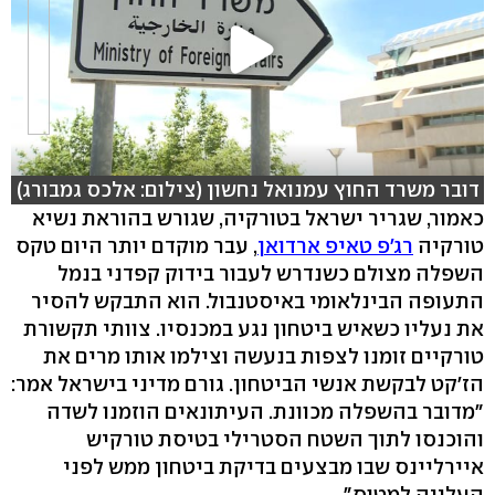
דובר משרד החוץ עמנואל נחשון (צילום: אלכס גמבורג)
כאמור, שגריר ישראל בטורקיה, שגורש בהוראת נשיא
טורקיה
רג'פ טאיפ ארדואן
, עבר מוקדם יותר היום טקס
השפלה מצולם כשנדרש לעבור בידוק קפדני בנמל
התעופה הבינלאומי באיסטנבול. הוא התבקש להסיר
את נעליו כשאיש ביטחון נגע במכנסיו. צוותי תקשורת
טורקיים זומנו לצפות בנעשה וצילמו אותו מרים את
הז'קט לבקשת אנשי הביטחון. גורם מדיני בישראל אמר:
"מדובר בהשפלה מכוונת. העיתונאים הוזמנו לשדה
והוכנסו לתוך השטח הסטרילי בטיסת טורקיש
איירליינס שבו מבצעים בדיקת ביטחון ממש לפני
העלייה למטוס".