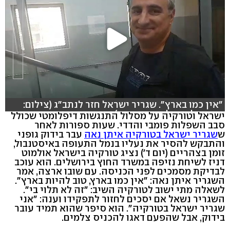
"אין כמו בארץ". שגריר ישראל חזר לנתב"ג (צילום:
איתי בלומנטל, משי בן עמי)
ישראל וטורקיה על מסלול התנגשות דיפלומטי שכולל
סבב השפלות פומבי והדדי. שעות ספורות לאחר
ש
שגריר ישראל בטורקיה איתן נאה
עבר בידוק גופני
והתבקש להסיר את נעליו בנמל התעופה באיסטנבול,
זומן בצהריים (יום ד') נציג טורקיה בישראל אולמוט
דניז לשיחת נזיפה במשרד החוץ בירושלים. הוא עוכב
לבדיקת מסמכים לפני הכניסה. עם שובו ארצה, אמר
השגריר איתן נאה: "אין כמו בארץ, טוב להיות בארץ".
לשאלה מתי ישוב לטורקיה השיב: "זה לא תלוי בי".
השגריר נשאל אם יסכים לחזור לתפקידו וענה: "אני
שגריר ישראל בטורקיה". הוא סיפר שהוא תמיד עובר
בידוק, אבל שהפעם דאגו להכניס צלמים.