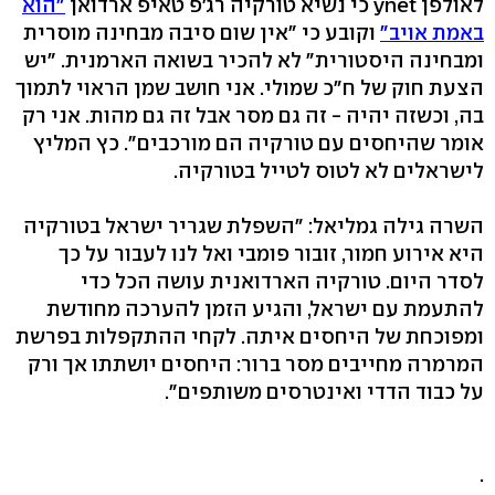
לאולפן ynet כי נשיא טורקיה רג'פ טאיפ ארדואן
"הוא
באמת אויב"
וקובע כי "אין שום סיבה מבחינה מוסרית
ומבחינה היסטורית" לא להכיר בשואה הארמנית. "יש
הצעת חוק של ח"כ שמולי. אני חושב שמן הראוי לתמוך
בה, וכשזה יהיה - זה גם מסר אבל זה גם מהות. אני רק
אומר שהיחסים עם טורקיה הם מורכבים". כץ המליץ
לישראלים לא לטוס לטייל בטורקיה.
השרה גילה גמליאל: "השפלת שגריר ישראל בטורקיה
היא אירוע חמור, זובור פומבי ואל לנו לעבור על כך
לסדר היום. טורקיה הארדואנית עושה הכל כדי
להתעמת עם ישראל, והגיע הזמן להערכה מחודשת
ומפוכחת של היחסים איתה. לקחי ההתקפלות בפרשת
המרמרה מחייבים מסר ברור: היחסים יושתתו אך ורק
על כבוד הדדי ואינטרסים משותפים".
.