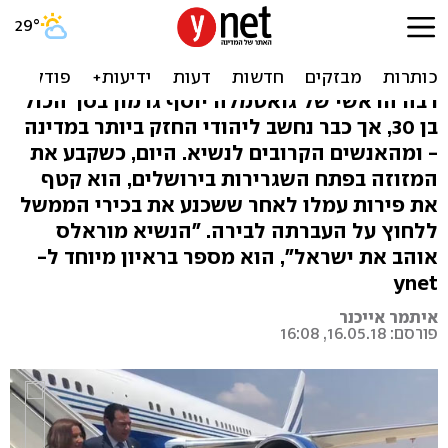
היהודי החזק בגואטמלה: הרב
שמאחורי העברת השגרירות
רבה הראשי של גואטמלה יוסף גרמון בסך הכול
בן 30, אך כבר נחשב ליהודי החזק ביותר במדינה
- ומהאנשים הקרובים לנשיא. היום, כשקבע את
המזוזה בפתח השגרירות בירושלים, הוא קטף
את פירות עמלו לאחר ששכנע את בכירי הממשל
ללחוץ על העברתה לבירה. "הנשיא מוראלס
אוהב את ישראל", הוא מספר בראיון מיוחד ל-
ynet
איתמר אייכנר
פורסם: 16.05.18, 16:08