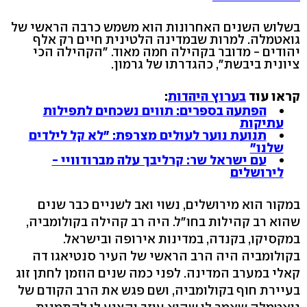
בשלוש השנים האחרונות הוא משמש כרבה הראשי של
גואטמלה. למרות שבמדינה הלטינית חיים רק אלף
יהודים - מדובר בקהילה חמה מאוד. "הקהילה הכי
ציונית ביבשת", כהגדרתו של גרמון.
קראו עוד
בערוץ היהדות
:
הפתעה בספרים: תווים נשכחים לתפילות
עתיקות
תנועת נוער לעולים מצרפת: "לא קל לילדים
שלנו"
עם ישראל שר: קרליבך עלה מברודוויי -
לירושלים
במקור הוא מירושלים, נשוי ואב לשניים כבר שנים
שהוא רב קהילות בחו"ל. היה רב קהילה בקולומביה,
במקסיקו, בקנדה, במדינות אירופה ובישראל.
בקולומביה היה הרב הראשי של העיר סנטיאגו דה
קאלי במערב המדינה. לפני כמה שנים הוזמן לחתן זוג
בעיירת חוף בקולומביה, ושם פגש את הרב הקודם של