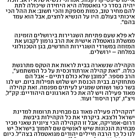
יהיה בסדר כי גואטמלה היא היחידה שיכולה לתת
להם מחיר טוב, כמות מספקת והכי חשוב: את ההל הכי
איכותי בעולם. היו על הנשיא לחצים, אבל הוא עמד
בהם".
לא פלא שעם פתיחת השגרירות בירושלים הזמינה
ממשלת גואטמלה אישית את הרב גרמון לקבוע את
המזוזה במשרדי השגרירות החדשים, בגן הטכנולוגי
במלחה – ירושלים.
הקהילה שנשארה בבית לראות את הטקס מתרגשת
כולה. "זאת קהילה אורתודוכסית על כל המשתמע",
הרב מספר. "כמובן שלא כולם דתיים - אבל הם
מתחזקים. בבית הכנסת יש שלוש תפילות ביום. יש לנו
בשר כשר ושוחט שמגיע לעיתים מפנמה. זאת קהילה
מאוד פעילה ויש לה את כל הארגונים היהודיים: קק"ל,
ויצ"ו, 'קרן היסוד' ועוד.
"הקהילה פעילה מאוד גם מבחינת תרומות למדינת
ישראל ולצבא. ביקרתי את כל הקהילות ביבשת
דרום-אמריקה, אבל זו הקהילה הכי ציונית שאני מכיר
מבחינת הנכונות שיש לאנשים שם לתמוך בישראל. יש
לנו כל כך הרבה חיילים יהודים מגואטמלה בצה"ל. כיום