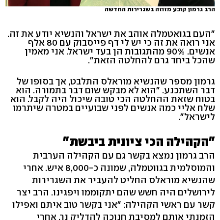
הרב גרמון קובע מזוזה בשגרירות החדשה
"העם בגואטמלה אוהב את ישראל והנשיא יודע את זה.
אני רואה את זה כי יש לי דף פייסבוק עם 80 אלף
אנשים. 90% מהתגובות הן בעד ישראל. אני מאמין
שהכל ביחד גרם להחלטה הזאת".
גרמון מספר שהנשיא מוראלס התלבט, אך בסופו של
דבר השתכנע. "הוא לא מבקש שום דבר בתמורה. הוא
בטוח שזאת ההחלטה הכי טובה שיכול היה לקבל. הוא
שלח אליי כמה אנשים לפני שבועיים במטרה שיתרמו
לישראל".
"הקהילה הכי ציונית ביבשת"
הרב גרמון נמצא בקשר גם עם הקהילה הערבית
והמוסלמית בגווטמלה, שמונה כ-8,000 איש. אחרי
שהנשיא מוראלס החליט להעביר את השגרירות
לירושלים היה חשש שהם יתקוממו ויפגינו. הרב יצר
קשר עם ראשי הקהילה: "אני בקשר טוב איתם ואפילו
הזמנתי אותם למסיבת חנוכה להדליק נר. אחרי