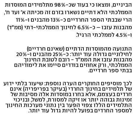
הביניים, ומצאו כי בעוד שכ-98% מתלמידים המוסדות
הממלכתי הלא דתיים נשארו בזרם זה מכיתה א' ועד ח',
הרי שבבתי הספר החרדיים כ-13% מהבנים ו-11%
מהבנות עזבו – כ-6.5% לחינוך הממלכתי-דתי (ממ"ד)
ו-4.5% לממלכתי הרגיל.
התנועה מהמוסדות הדתיים (שאינם חרדיים)
לחילוניים גדולה עוד יותר: כ-25% מהבנים ו-20%
מהבנות עזבו את הממ"ד - רובם לטובת החינוך
הממלכתי, ורק אחוזים בודדים סיימו את לימודיהם
בבתי ספר חרדיים.
לכך מוסיפים החוקרים הערה נוספת: שיעור בלתי ידוע
של תלמידים בחינוך החרדי (בעיקר בפריפריה) אינם
חרדים בעצמם, אלא בחרו במוסדות אלה מסיבות של
זמינות גבוהה יותר או זיקה למסורת, למשל, ובניכוי
התלמידים הללו צפוי הפער בין נתוני מערכות החינוך
למספר החרדים בפועל להיות גדול עוד יותר.