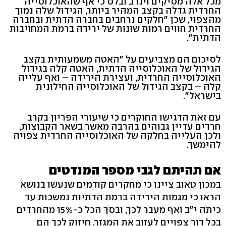
מכל אלה מסיקים וינרב ובלס כי אף שהאוכלוסייה
החרדית גדלה בקצב המהיר ביותר, הגידול שלה נמוך
מהצפוי, שכן "חלקים נרחבים בחברה הדתית ובחברה
החרדית חווים רמות שונות של ירידה ברמת המחויבות
הדתית".
לסיכום הם מצביעים על "האטה משמעותית בקצב
הגידול של האוכלוסייה הדתית, האטה קלה בגידול
האוכלוסייה החרדית, ועצירת הירידה – ואף עלייה
קלה – בקצב הגידול של האוכלוסייה החילונית
בישראל".
עם זאת הדגישו החוקרים כי שיעורי הפריון בקרב
חרדים עדיין גבוהים בהרבה מאשר בשאר הקבוצות,
ולכן העלייה בחלקה של האוכלוסייה החרדית צפויה
להימשך.
אם תהיתם לגבי מספר המנדטים
במכון טאוב ציינו כי מחקרים קודמים שנעשו בנושא
הראו כי מגמות הירידה ברמת הדתיות נמשכות עד
כיתה י"ב ואף מעבר לכך, ובסך הכל כ-15% מהחרדים
בכל דור צפויים לעזוב את המגזר. חיזוק לכך הם