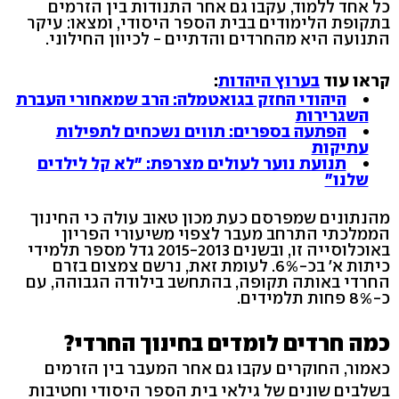
כל אחד ללמוד, עקבו גם אחר התנודות בין הזרמים
בתקופת הלימודים בבית הספר היסודי, ומצאו: עיקר
התנועה היא מהחרדים והדתיים - לכיוון החילוני.
קראו עוד
בערוץ היהדות
:
היהודי החזק בגואטמלה: הרב שמאחורי העברת
השגרירות
הפתעה בספרים: תווים נשכחים לתפילות
עתיקות
תנועת נוער לעולים מצרפת: "לא קל לילדים
שלנו"
מהנתונים שמפרסם כעת מכון טאוב עולה כי החינוך
הממלכתי התרחב מעבר לצפוי משיעורי הפריון
באוכלוסייה זו, ובשנים 2015-2013 גדל מספר תלמידי
כיתות א' בכ-6%. לעומת זאת, נרשם צמצום בזרם
החרדי באותה תקופה, בהתחשב בילודה הגבוהה, עם
כ-8% פחות תלמידים.
כמה חרדים לומדים בחינוך החרדי?
כאמור, החוקרים עקבו גם אחר המעבר בין הזרמים
בשלבים שונים של גילאי בית הספר היסודי וחטיבות