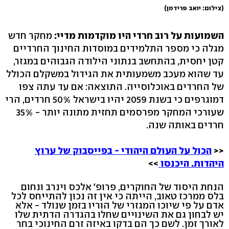
(צילום: יואב פרידמן)
השמועות על רוב חרדי היו מוקדמות מדיי:
מחקר חדש
מגלה כי מספר התלמידים במוסדות החינוך החרדיים
קטן יחסית, בהתחשב בנתוני הילודה הגבוהים במגזר,
עד שהוא מעכב משמעותית את הגידול במשקלם הכולל
של החרדים באוכלוסייה. התוצאה: אם עד עתה צפו
דמוגרפים כי בשנת 2059 יהיו בישראל 50% חרדים, הרי
שעורכי המחקר מפרסמים תחזית מתונה יותר - 35%
חרדים באותה שנה.
<<
הכול על העולם היהודי - בפייסבוק של ערוץ
היהדות. היכנסו
>>
הנחת היסוד של החוקרים, פרופ' אלכס וינרב ונחום
בלס ממרכז טאוב, הייתה כי אין זה נכון להתייחס לכל
אדם על פי שיוכו המגזרי של הוריו בזמן שנולד - אלא
יש לבחון גם את השינויים שחלו בהגדרה הדתית שלו
לאורך זמן. לשם כך הם בדקו באיזה זרם החינוכי בחר