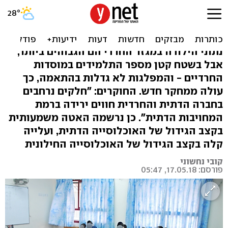
מחקר: פחות דתיים, פחות
חרדים
נתוני הילודה במגזר החרדי הם הגבוהים ביותר,
אבל בשטח קטן מספר התלמידים במוסדות
החרדיים - והמפלגות לא גדלות בהתאמה, כך
עולה ממחקר חדש. החוקרים: "חלקים נרחבים
בחברה הדתית והחרדית חווים ירידה ברמת
המחויבות הדתית". כן נרשמה האטה משמעותית
בקצב הגידול של האוכלוסייה הדתית, ועלייה
קלה בקצב הגידול של האוכלוסייה החילונית
קובי נחשוני
פורסם: 17.05.18, 05:47