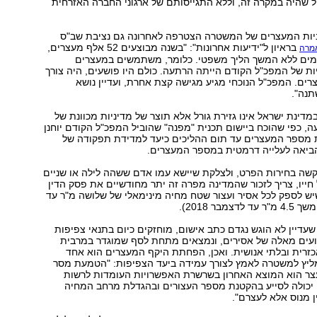
 שהיה במקרה זה, וללא התגייסותם של ארגוני החברה האזרחית
ניות המעצרים של המשטרה הצטרפה לאחרונה גם נציבת שב"ס
בראיון ל"ידיעות אחרונות": "בשנה מבוצעים 52 אלף מעצרים,
מרה
ים ללא המשך הליך משפטי. כלומר, משתמשים במעצרים
ות של המפכ"ל הקודם הייתה הרתעה. כולם היו פושעים, היה צורך
ים. המפכ"ל הנוכחי מגיע מגישה קצת אחרת, ועדיין נושא
נה".
דינת ישראל אינו גזירת גורל אלא תוצר של מדיניות מכוונת של
 כפי שהוכח ביישום תכנית "מפנה" שהוביל המפכ"ל הקודם יוחנן
ת מספר המעצרים עד תום ההליכים כיעד למדידת תפקודה של
יאה לעלייה דרמטית במספר המעצרים.
קשה בחירות הפרט, ולצלקת שיישא עמו אדם ששהה לילה או שניים
ייו, צריך לזכור שהמדינה מפרה זה יתר מחודשיים את פסק הדין
ש לספק לכל אסיר ועצור שטח מחיה מינימאלי של שלושה מ"ר עד
שעדיין לא הוגש נגדם כתב אישום, מוחזקים כיום בתנאי צפיפות
ועים מאלה של אסירים, ונמצאים מתחת לסף שמוגדר במרבית
זרית ובלתי אנושית. ואכן, הפחתת היקף המעצרים הוא אחד
ליץ למשטרה לאמץ לצורך עמידה ביעד הצפיפות: "הטמעת מסר
צר הוא המוצא האחרון בשרשרת האפשרויות העומדות לרשות
יכולה לסייע בהקטנת מספר העצורים ובהגדלת מרחב המחיה
 מנוס אלא לעצרם".