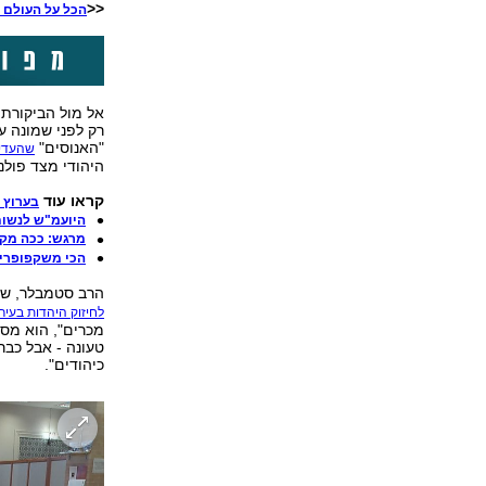
<<
הכל על העולם ה
אל מול הביקורת 
רק לפני שמונה 
"האנוסים"
שהעדיפ
היהודי מצד פולני
קראו עוד
בערוץ 
היועמ"ש לנשות
מרגש: ככה מקב
הכי משקפופרים: 82% מהחרדים - בעלי קוצ
הרב סטמבלר, של
לחיזוק היהדות בעיר
מכרים", הוא מס
טעונה - אבל כבר
כיהודים".