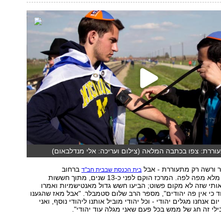
וררת: צפו בכתבה המלאה (צילום ועריכה: אלי מנדלבאום)
ברחוב
בית הכנסת שבבית חב"ד
סלומינסקיגו 19, מלא מפה לפה. המרכז הוקם לפני כ-13 שנים, מתוך חששות
 אותי שזה לא מקום פשוט; הביעו חשש גדול מאנטישמיות ואמרו
ד כי אין פה יהודים", מספר הרב שלום סטמבלר. "אבל מאז שהגענו
ום אנחנו מגלים יהודי - וכל יהודי מוביל אותנו ליהודי נוסף, ואני
ילי זה חג של ממש בכל פעם שאני מגלה עוד יהודי".