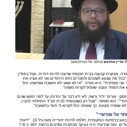
 עדיין מתרגש
(צילום: אלי מנדלבאום)
ה, מבקרת קבועה בבית הכנסת שרוצה להיות דתייה, אבל בפולין
 "בכל מה שנוגע לשכנים ולמכרים הלא היהודים אני לא אציג את
כי אני מפחדת", היא מודה. "זה לא שאני לא חושבת שמישהו יכול
ש את הפחד הגנטי שעלול לקרות משהו".
סקי, וטרינר יליד ורשה, לא ידע דבר על יהדותו עד לפני חמש שנים:
הודי", הוא מספר, "אבל רק כשנכנסתי לבית חב"ד התחלתי להבין.
 שמרה מצוות, כך שאתה יכול לקרוא לי חוזר בתשובה".
תר על שורשיי"
חנה לאה, מרצה באוניברסיטה המקומית, חלמה להיות יהודייה מאז גיל 10. "ידעתי
מעט מאוד על יהודים, ומה שידעתי היה בעיקר מכתבות וסרטים ברשת. לפני כ-7-8