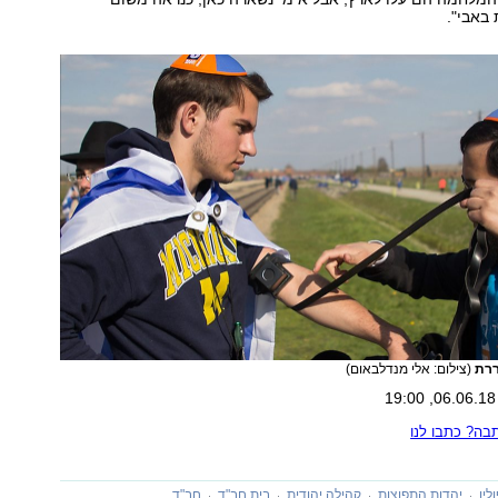
באבי".
ררת
(צילום: אלי מנדלבאום)
ה? כתבו לנו
לין
יהדות התפוצות
קהילה יהודית
בית חב"ד
חב"ד