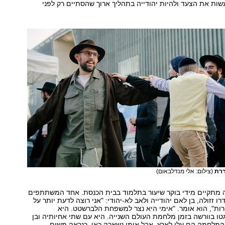
ות את הצעד ולהיות יהודייה בתהליך ארוך שהסתיים רק לפני
ררת
(צילום: אלי מנדלבאום)
 מתקיים מידי בוקר שיעור בתלמוד בבית הכנסת. אחד המשתתפים
ו זזולה, בן לאם יהודייה ולאב לא-יהודי: "אני רוצה לדעת יותר על
רות", הוא אומר. "אימי היא נצר למשפחת הלברשטט. היא
ו בוורשה בזמן מלחמת העולם השנייה. היא עם שתי אחיותיה ובן
י המלחמה הם עלו לארץ, אבל אימי נשארה כאן, כנראה משום