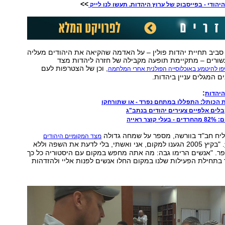
>>
יהודי - בפייסבוק של ערוץ היהדות. תעשו לנו לייק
סביב תחיית יהדות פולין – על האדמה שהקיאה את היהודים מעליה
עשורים – מתקיימת תופעה מקבילה של חזרה ליהדות מצד
, וכן של הצטרפות לעם
ו להיטמע באוכלוסייה הפולנית אחרי המלחמה
ם המגלים עניין ביהדות.
:
היהדות
 הכותל: התפללו במתחם נפרד - או שתורחקו
לים אלפיים צעירים יהודים בנתב"ג
ר ראייה
יח חב"ד בוורשה, מספר על שמחה גדולה
מצד המקומיים היהודים
. "בקיץ 2005 הגענו למקום, אני ואשתי, בלי לדעת את השפה וללא
פר. "אנשים הרימו גבה: מה אתה מחפש במקום עם היסטוריה כל כך
 בתחילת הפעילות שלנו במקום החלו אנשים לפנות אליי ולהזדהות