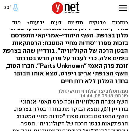
השף אנתוני בורדיין התאבד
הלם בעולם הקולינריה: השף היהודי אנתוני
בורדיין מת בגיל 61, גופתו נמצאה הבוקר בבית
מלון בצרפת. השף היהודי-אמריקאי התפרסם
בזכות ספרו "סודות מחיי המטבח: הרפתקאות
הבטן הרכה של הקולינריה". בורדיין שהה בצרפת
בימים אלה, כדי לעבוד על פרק חדש בסדרתו
זוכת פרק האמי "Parts Unknown". חברו הטוב,
השף הצרפתי אריק ריפרט, מצא אותו הבוקר
בחדר המלון ללא רוח חיים
נעה חסלוביצר קולודני ותיקי גולן
פורסם: 08.06.18, 14:44
השף ומנחה הטלוויזיה זוכה פרס האמי, אנתוני
בורדיין (61), נמצא הבוקר מת בחדרו במלון בצרפת.
השף התפרסם בזכות ספרו "סודות מחיי המטבח:
הרפתקאות בבטן הרכה של הקולינריה". הספר,
שנחשב "לתנ"ך" של הטבחים והמסעדנים, זיכה את