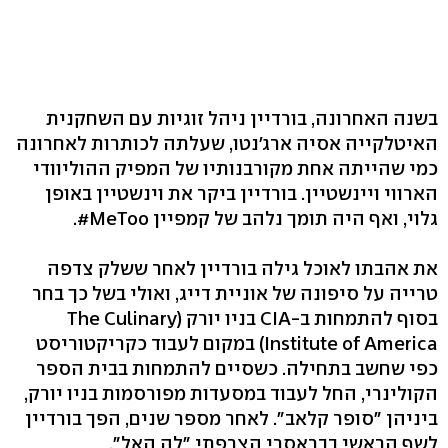
בשנה האחרונה, בורדיין ניהל זוגיות עם השחקנית
האיטלקייה אסיה ארג'נטו, שעלתה לכותרות לאחרונה
כמי שהייתה אחת מקורבנותיו של המפיק ההוליוודי
הארווי ויינשטיין. בורדיין ביקר את וינשטיין באופן
גלוי, ואף היה תומך נלהב של קמפיין MeToo#.
את אהבתו לאוכל גילה בורדיין לאחר ששלק צדפה
טרייה על סיפונה של אוניית דייג, ואולי בשל כך בחר
בסוף להתמחות ב-CIA בניו יורק (The Culinary
Institute of America) במקום לעבוד כקריקטוריסט
כפי שחשב בתחילה. כשסיים להתמחות בבית הספר
הקולינרי, החל לעבוד במסעדות מפורסמות בניו יורק,
ביניהן "סופר קלאב". לאחר מספר שנים, הפך בורדיין
לשף הראשי בבראסרי הצרפתי "לה האל".