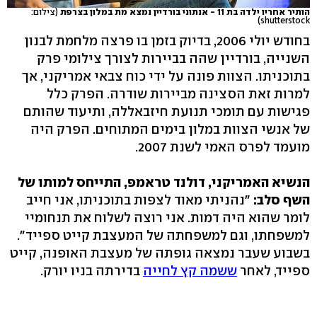
הותיר אחריו ילדה בת 11 - אנתוני בורדיין נמצא מת במלון בצרפת
(צילום:
shutterstock)
בחודש יולי 2006, בדיוק בזמן בו פרצה מלחמת לבנון
השנייה, בורדיין שהה בביירות לצורך צילומי פרק
בתוכניתו. הצוות פונה על ידי כוח צבאי אמריקני, אך
למרות זאת הסצינה מביירות שודרה. הפרק כלל
פגישות עם תומכי תנועת חיזבאללה, ותיעוד שהותם
של אנשי הצוות במלון בימים המתוחים. הפרק היה
מועמד לפרס האמי לשנת 2007.
הנשיא האמריקני, דולנד טראמפ, התייחס למותו של
השף סלב:
"נהניתי מאוד לצפות בתוכניתו, אני חייב
לומר שהוא היה דמות. אני רוצה לשלוח את תנחומיי
למשפחתו, וגם למשפחתה של המעצבת קייט ספייד".
בשבוע שעבר נמצאה גופתה של מעצבת האופנה, קייט
ספייד, לאחר
ששמה קץ לחייה
בדירתה בניו יורק.