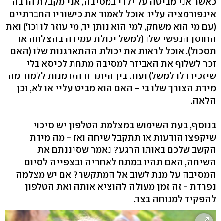
כאשר אני מביטה על ילדי במסיבה, אני מקבלת הרבה
אינפורמציה עליו: אוכל לאמוד את כישוריו החברתיים
(עם מי הוא משחק, למי הוא נותן יד, מי עוזר לו וכו') ואת
החוסן הנפשי שלו (למשל יכולת עמידה בהצלחה או
תסכול). אוכל לראות את יכולת ההתארגנות שלו (האם
זכר לשלוף את האביזר למסיבה מתחת לכיסא בלי
שיזכירו לו למשל) ועוד. בין היתר זו הזדמנות ללמוד מה
מידת הצורך שלו בי - האם הוא מביט עליי או לא, וכן
הלאה.
בנוסף, בעת השימוש במצלמת הטלפון יש סיכוי
שיקפצו הודעות או תתקבל שיחה ואז - מה מידת
הקשב שלכם באותו הרגע? נאמר שסיננתם את
השיחה, האם תהיו במתח לאחריה ובצפייה לסיום
המסיבה על מנת לשוב אל המתקשר? אם יש מצלמה
נפרדת - זה זמן מעולה להוציא אותה ואת הטלפון
להפקיד למנוחה בצד.