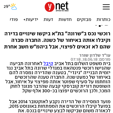
הפנטהאוז נמסר באיחור –
"גינדי" תפצה בכ-300 אלף
שקל
רוכשי נכס ב"שרונה" בת"א ביקשו שינויים בדירה
וקיבלו אותה באיחור של כשנה. החברה סברה
שהם לא זכאים לפיצוי, אבל ביהמ"ש חשב אחרת
עו"ד שלדון שורר
פורסם: 18.06.18, 07:18
בית משפט השלום בתל אביב
קיבל
לאחרונה תביעה
שהגישו רוכשי פנטהאוז במגדלי שרונה בתל אביב נגד
יזמית הבנייה "גינדי", בטענה שהדירה נמסרה להם
באיחור של כמעט שנה. החברה טענה שהרוכשים
הוחתמו על סעיף שפוטר אותה מפיצוי על איחור, אבל
השופטת דורית קוברסקי קבעה שהדבר מנוגד לחוק
המכר, ולכן הרוכשים יפוצו בכ-300 אלף שקל.
מועד המסירה של הדירה נקבע לאוקטובר 2014 אבל
בפועל קיבלו הרוכשים את המפתחות באוגוסט 2015,
לכאורה משום שביקשו לבצע שינויים בנכס. את