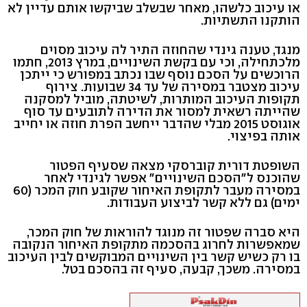
או עיכוב כלשהו, מאחר שבשלב שביקשו אותם עדיין לא
הותקנו התשתיות.
מנגד, טענה גינדי שהחוזה התיר לה עיכוב מסוים
מלכתחילה, וכי עם בקשת השינויים, במרץ 2013, חתמו
הרוכשים על הסכם נוסף שבו נכתב במפורש כי ייתכן
עיכוב מצטבר במסירה של עד 34 שבועות. צירוף
תקופות העיכוב המותרות, לשיטתה, מוביל למסקנה
שהייתה רשאית למסור את הדירה לתובעים עד סוף
אוגוסט 2015 מבלי שהדבר ייחשב הפרת חוזה או יחייב
אותה בפיצוי.
השופטת דורית קוברסקי מצאה שסעיף הפטור
שהוכנס ל"הסכם השינויים" אפשר לגינדי לאחר
במסירה מעבר לתקופת האיחור שקובע חוק המכר (60
ימים) גם ללא קשר לביצוע העבודות.
היא סברה שפטור זה מנוגד להוראות של חוק המכר,
שמאפשרות לחרוג בהסכמה מתקופת האיחור הנקובה
בו רק כשיש קשר בין השינויים המבוקשים לבין העיכוב
במסירה. משכך, קבעה, סעיף זה בהסכם בטל.