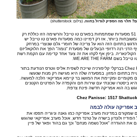
ם? תלוי מה הספיק לגדול בחווה.
(צילום: shutterstock)
היום יש בארה"ב 51 מסעדות שמתמחות בפארם טו טייבל והרשימה הזו כוללת רק
שובחות ביותר, אז רק דמיינו כמה מסעדות פארם טו טייבל יש
הדגש בתחום הזה הוא על צריכה של חומרי גלם שנוצרי במרחק
 הדני רנה רדזפי הבעלים של מסעדת "נומה" הפך את הלוקאליזם
הקולינאריה. ביפן אף לקחו את זה צעד אחד קדימה עם הקמת רשת
ם WE ARE THE FARM.
מסעדת Chez Panisse בברקלי קליפורניה שייכת לשפית אליס ווטרס הנודעת בתור
ית בתחום המזון. במסעדה שלה היא מגישה רק מנות שנעשו
ם מקומיים ומקיימת את המושג בר קיימא אמריקאי הלכה למעשה.
א ביסטרו שכונתי עם שירות חם והקפדה על הפרטים הקטנים
וגש בה הוא אמריקה חדשה פינת צרפת.
Chez Panisse: 1517 Shattuck
 אפריקה עולה לבמה
 שמקורם במדינות מערב אפריקה כמו גאנה וניגריה תפסו את
פודיז ולונדון בישרה על טרנד חדש, אוכל מערב אפריקאי שהוגש
ם את ההגדרה "אוכל נשמה מנחם" וכך גם בהוד ופאר של פיין