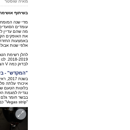
מאיה שוסטר
בשיתוף אושימר
מדי שנה המומחי
עומדים הסועדים 
מה שהם עדיין לא
את האופקים הקול
באמצעות החזרה 
אלפי שנות אבולו
להלן רשימת הטרנ
-2019
לבדוק כמה V הצלחנו לסמן כדי להיות בטוחים שאנחנו בעניינים).
"המקדש" - ב
בשנת 
איכותי עלתה פל
בלוטות הטעם שלנ
נגדית למגמת השי
"Vegas strip" כבשו פסגות קולינאריות בארה"ב.