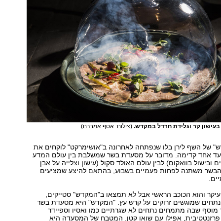
 בעישון קר וגלידת חרדל במקדש.
(צילום: אסף אמברם)
 של השף לירן בלו שנפתחה לאחרונה ב"אושימרקט" לוקחים את
עד אחד קדימה. מדובר על מסעדת בשר שמשלבת בין עולם המדע
 ובישול בוואקום) לבין עולם האולד סקול (עישון וצלייה על אבן
הבשר משתנה לפחות פעמיים בשבוע, בהתאם להיצע שמציעים
ים.
יקר והוא הכוכב הראשי אבל לא תמצאו ב"המקדש" סטייקים,
 נתחים שמוגשים זרוקים על קרש עץ. "המקדש" היא מסעדת בשר
 מוסף שבה מתמחים נתחים לא שגרתיים כמו ואסיו וספיידר
פרזנטטיבית, אפילו עם שואו קטן. המטבח של המסעדה היא