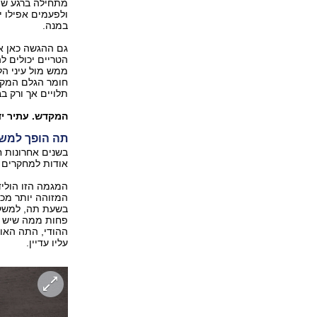
מתחילה ברגע שמג
ולפעמים אפילו 
במנה.
גם ההגשה כאן א
הטריים יכולים לה
ממש מול עיני הל
חומר הגלם המקומ
תלויים אך ורק ב
המקדש. עתיר ידע 4, מתחם אושילנד. א.ת 
תה הופך למשק
בשנים אחרונות ח
אודות למחקרים ש
המגמה הזו הולי
המזוהה יותר מכ
בשעת תה, למשקה 
פחות ממה שיש ל
ההודי, התה האול
עליו עדיין.