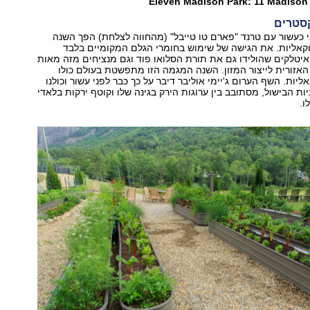
Eleven Madison Park: 11 Madison
סטרים
 כעשור עם טרנד "פארם טו טייבל" (מהחווה לצלחת) הפך השנה
קאליות. את הגישה של שימוש בחומרי הגלם המקומיים בלבד
איטלקים שהולידו גם את תורת הסלואו פוד וגם מנציחים מזה מאות
אזורית לייצור המזון. השנה המגמה הזו מתפשטת בעולם כולו
ליות. השף הערום ג'יימי אוליבר דיבר על כך כבר לפני עשור וכולנו
יות הבישול, מסתובב בין ערוגות הירק בגינה שלו וקוטף ירקות בלאדי
ו.