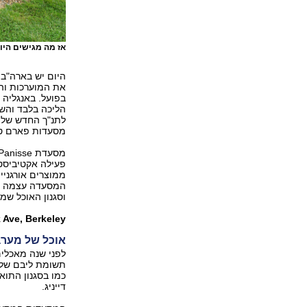
אז מה מגישים היו
את המוערכות והמ
בפועל. באנגליה 
הליכה בלבד והשף
לתנ"ך החדש של 
מסעדות פארם טו טייבל בש
פעילה אקטיביסט
ממוצרים אורגניי
המסעדה עצמה הי
וסגנון האוכל שמ
 Ave, Berkeley
אוכל של מערב
לפני שנה מאכלים
תשומת ליבם של ה
כמו בסגנון התוא
דייניג.