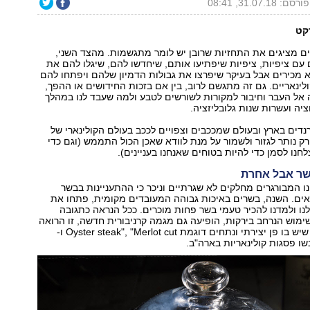
פורסם: 31.07.18, 08:41
קט
ם מציגים את התחזיות שרובן יש לומר מתגשמות. מהצד השני,
עם ציפיות, ציפיות שיפתיעו אותם, שיחדשו להם, שיגלו להם את
 מכירים אבל בעיקר שיפרצו את גבולות הדמיון שלהם ויפתחו להם
ינאריים. גם זה מתגשם לרוב, בין אם בזכות החידושים או ההפך,
אל העבר וחיבור למקורות לשורשים לטבע ולמה שעבד לנו במהלך
ציה ועשרות שנות גלובליזציה.
דים בארץ ובעולם שמככבים וצפויים לככב בעולם הקולינארי של
2018. לנו רק נותר לגזור ולשמור על מנת לוודא שאכן הכול התממש (וגם כדי
שר אבל אחרת
2017, ראינו המבורגרים מחלקים לא שגרתיים וניכר כי ההתעניינות בבשר
אים. השנה, בשרים באיכות גבוהה המעובדים מקומית, פתחו את
ו ולמדנו להכיר טעמי בשר פחות מוכרים. ככל הנראה כתגובה
מוש הנרחב בירקות, הופיעה גם מגמה קרניבורית חדשה, זו הרואה
בבשר חומר גלם שיש בו פן יצירתי ונתחים דוגמת Oyster steak", "Merlot cut ו-