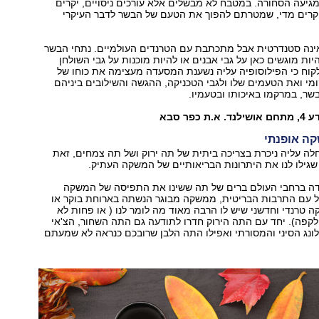
יעה הסחורה. במטבח לא מבשלים אלא עורכים ניסויים, יקרים
יקרים מדי, שמטרתם להפוך את הטעם של הבשר לדבר העיקרי
ינה סטנדרטית אבל מתכתבת עם הטרנדים העולמיים. נתחי הבשר
יות מוגשים כאן על גבי אבנים או להיות מוכנות על גבי השולחן
קוח כי הפילוסופיה עליה נשענת המסעדה מעצימה את כוחו של
י ואת הטעמים שלו ולגבי הטכניקה, ההגשה והשילובים ביניהם
בשר, במרקמו באיכותו ובטעמיו.
כפר סבא
ה אופנתי
לה עליה ניכרת בצריכה ביתית של תה ירוק ושל תה צמחים, זאת
גילו לנו את היתרונות הבריאותיים של המשקה העתיק.
דה ברחבי העולם ברים של תה ששינו את התפיסה של המשקה
ל עם התרבות הבריטית, ממשקה מבוגר הנשתה בארוחת בוקר או
טרנדי וחדשני שיש לו הרבה מאוד מה לומר לנו ( או פחות לא
קפה). יחד עם התה הירוק חדרו לתודעה גם התה השחור, הצ'אי
ונג הסיני והמסורתי ואפילו התה הלבן שרובכם כנראה לא שמעתם