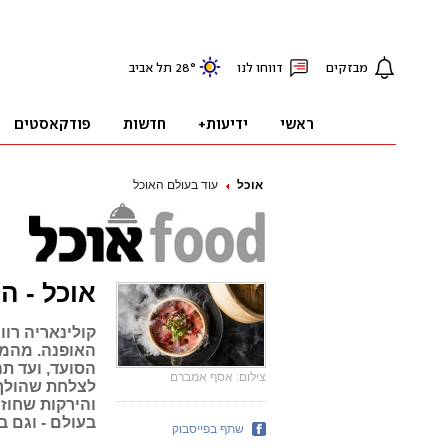
אוכל
עוד בעולם האוכל
אוכל - הט
קולינאריה רו
האופנה. מהמק
הסועד, ועד ת
צילום: אסף אמברם
לצלחת שהולך 
והירקות שחוז
בעולם - וגם 
שתף בפייסבוק