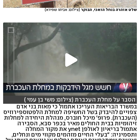
שלט אזהרה בנחל הזאכי, הבוקר
(צילום: אביהו שפירא)
הסבר על מחלת העכברת (צילום: משי בן עמי )
במשרד הבריאות העריכו אתמול כי מאות בני אדם
צפויים להיבדק בשל החשיפה למחלת הלפטוספירוזיס
(העכברת). פרופ' מיכל חוברס, מנהלת היחידה למחלות
זיהומיות בבית החולים מאיר בכפר סבא, הסבירה
אתמול בריאיון לאולפן ynet את מקור המחלה
ותסמיניה: "בעלי החיים מזהמים מקווי מים ונחלים,