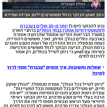
כתב ynet הבוקר בנחל משושים (צילום: אביהו שפירא
אורי דוידוביץ)
נכון להבוקר (יום ג')
יותר מ-30 חולים בעכברת
(לפטוספירוזיס) אותרו בבתי החולים
ברחבי הארץ.
במשרד הבריאות הודיעו אתמול שהרחצה אסורה
בארבעה נחלים בגולן: זוויתן, זאכי, משושים ויהודייה.
נעמה מנספלד, רכזת ההדרכה של רשות הטבע והגנים
ברמת הגולן, הגיעה הבוקר לנחל משושים והדגישה
בשיחה עם ynet כי ניתן לטייל בנחלים, רק אסור
להיכנס למים.
שאלות ותשובות: איך מזהים "עכברת" ומתי לרוץ
למיון?
"ניתן לטייל בכל הגולן", אמרה מנספלד, "הגולן שוקק
חיים, יש מטיילים בכל המקומות ובכל המעיינות".
עובדת רשות הטבע והגנים הוסיפה ואמרה: "יש פה
הרבה בעלי חיים וטבע מדהים. בדיוק הבוקר ראיתי
חיוויאי מעל הראש וצבאים חסמו לי פה את הדרך.
הטבע הגולני עדיין מדהים, פשוט לא להיכנס למים, זה