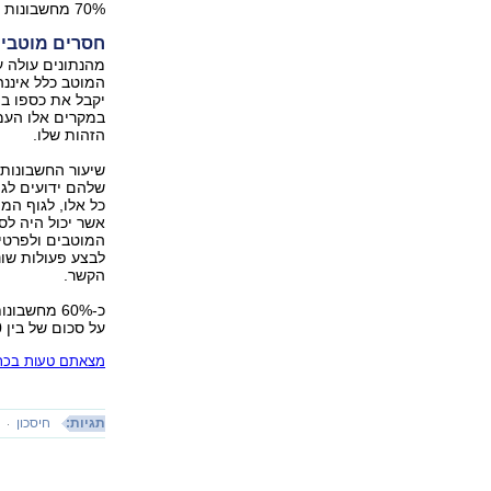
70% מחשבונות הנפטרים גובה הגוף המוסדי את שיעור דמי הניהול המרבי.
חסרים מוטבים
המוטב כלל איננה
במקרים אלו העמ
הזהות שלו.
שיעור החשבונות 
כל אלו, לגוף המ
אשר יכול היה לס
המוטבים ולפרטי
לבצע פעולות שונ
הקשר.
על סכום של בין 1,000 שקל ל-5,000 שקל.
מצאתם טעות בכתב
תגיות:
חיסכון
ק