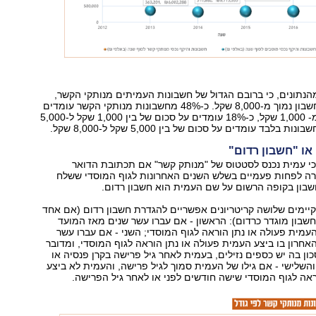
מהנתונים, כי ברובם הגדול של חשבונות העמיתים מנותקי הקשר,
סכום הצבירה בחשבון נמוך מ-8,000 שקל. כ-48% מחשבונות מנותקי הקשר עומדים
על סכום הנמוך מ- 1,000 שקל, כ-18% עומדים על סכום של בין 1,000 שקל ל-5,000
או "חשבון רדום"
כי עמית נכנס לסטטוס של "מנותק קשר" אם תכתובת הדואר
רה לפחות פעמיים בשלש השנים האחרונות לגוף המוסדי ששלח
שבון בקופה הרשום על שם העמית הוא חשבון רדום.
קיימים שלושה קריטריונים אפשריים להגדרת חשבון רדום (אם אחד
בון מוגדר כרדום): הראשון - אם עברו עשר שנים מאז המועד
העמית פעולה או נתן הוראה לגוף המוסדי; השני - אם עברו עשר
אחרון בו ביצע העמית פעולה או נתן הוראה לגוף המוסדי, ומדובר
ון בה יש כספים נזילים, בעמית לאחר גיל פרישה בקרן פנסיה או
והשלישי - אם גילו של העמית סמוך לגיל פרישה, והעמית לא ביצע
ראה לגוף המוסדי שישה חודשים לפני או לאחר גיל הפרישה.