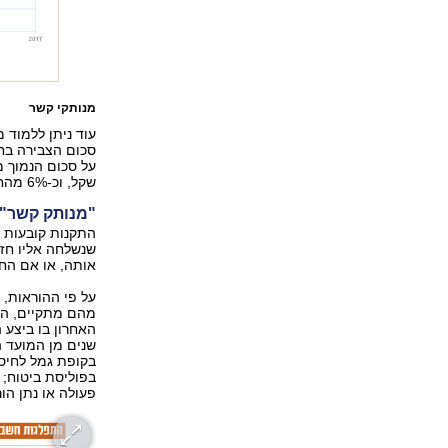
מנותקי קשר
עוד ניתן ללמוד 
שקל, וכ-6% מהחשבונות בלבד עומדים על סכום של בין 5,000 שקל ל-8,000 שקל.
"מנותק קשר" 
התקנות קובעות 
שנשלחה אליו חז
אותה, או אם הח
על פי ההוראות, 
מהם מתקיים, החש
האחרון בו ביצע 
שנים מן המועד ה
בקופת גמל לחיסכ
בפוליסת ביטוח; 
פעולה או נתן הו