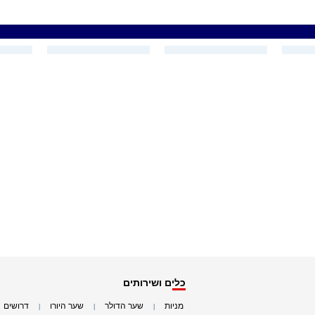
כלים ושירותים
מניות
שער הדולר
שער היורו
דרושים
|
|
|
|