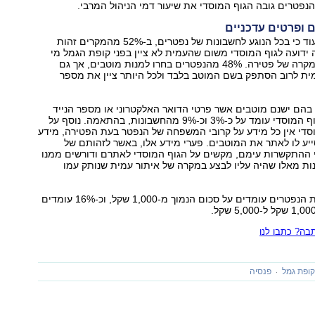
 ופרטים עדכניים
מהנתונים עולה עוד כי בכל הנוגע לחשבונות של נפטרים, ב-52% מהמקרים זהות
 ידועה לגוף המוסדי משום שהעמית לא ציין בפני קופת הגמל מי
יקבל את כספו במקרה של פטירה. 48% מהנפטרים בחרו למנות מוטבים, אך גם
ית לרוב הסתפק בשם המוטב בלבד ולכל היותר ציין את מספר
בהם ישנם מוטבים אשר פרטי הדואר האלקטרוני או מספר הנייד
שלהם ידועים לגוף המוסדי עומד על כ-3% וכ-9% מהחשבונות, בהתאמה. נוסף על
וסדי אין כל מידע על קרובי המשפחה של הנפטר בעת הפטירה, מידע
ייע לו לאתר את המוטבים. פערי מידע אלו, באשר לזהותם של
 ההתקשרות עימם, מקשים על הגוף המוסדי לאתרם ודורשים ממנו
ות מאלו שהיה עליו לבצע במקרה של איתור עמית שנותק עמו
כ-60% מחשבונות הנפטרים עומדים על סכום הנמוך מ-1,000 שקל, וכ-16% עומדים
ה? כתבו לנו
ופת גמל
פנסיה