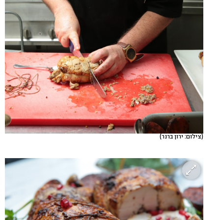
(צילום: ירון ברנר)