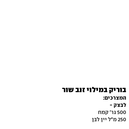
בוריק במילוי זנב שור
המצרכים:
לבצק -
500 גר' קמח
250 מ"ל יין לבן