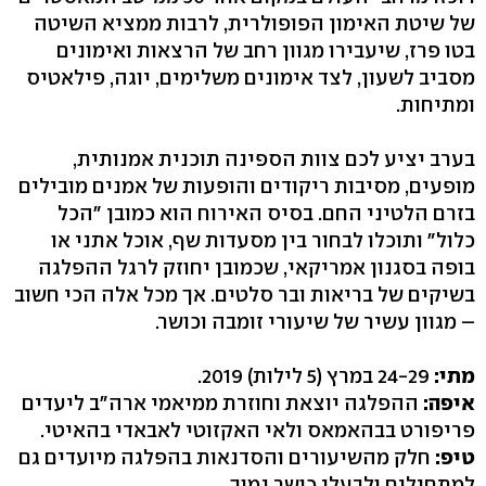
של שיטת האימון הפופולרית, לרבות ממציא השיטה
בטו פרז, שיעבירו מגוון רחב של הרצאות ואימונים
מסביב לשעון, לצד אימונים משלימים, יוגה, פילאטיס
ומתיחות.
בערב יציע לכם צוות הספינה תוכנית אמנותית,
מופעים, מסיבות ריקודים והופעות של אמנים מובילים
בזרם הלטיני החם. בסיס האירוח הוא כמובן "הכל
כלול" ותוכלו לבחור בין מסעדות שף, אוכל אתני או
בופה בסגנון אמריקאי, שכמובן יחוזק לרגל ההפלגה
בשיקים של בריאות ובר סלטים. אך מכל אלה הכי חשוב
– מגוון עשיר של שיעורי זומבה וכושר.
מתי:
24-29 במרץ (5 לילות) 2019.
איפה:
ההפלגה יוצאת וחוזרת ממיאמי ארה"ב ליעדים
פריפורט בבהאמאס ולאי האקזוטי לאבאדי בהאיטי.
טיפ:
חלק מהשיעורים והסדנאות בהפלגה מיועדים גם
למתחילים ולבעלי כושר נמוך.