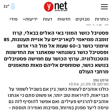
מגבת, בקבוק מים ודרכון:
פסטיבלי הכושר הפופולריים
בעולם
פסטיבל כושר המוני באי האלים בבאלי, קרוז
זומבה ממיאמי לקאריביים על אניית תענוגות, 85
אימוני כושר ב-60 שעות אל מול הרי אדום
ופסטיבל כושר בשנגחאי שמאתגר את החדשנות
והטכנולוגיה. ערוץ הכושר עם חמישה פסטיבלים
בנושא כושר, שסוחפים אליהם מאות מתאמנים
מרחבי העולם
איתן גפן
פורסם: 21.09.18, 10:04
כולנו אוהבים לעשות כושר, בין אם בשביל לשמור על
הבריאות, להיראות טוב יותר, או פשוט סתם כי אנחנו
אוהבים להרגיש פעילים. ואם אפשר להוסיף לזה גם
טיסה ליעד מפנק במיוחד, מסיבות ואווירה תוססת -