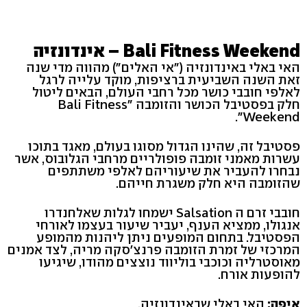
Bali Fitness Weekend – אינדונזיה
האי באלי באינדונזיה ("אי האלים") מהווה מדי שנה
זאת השנה השביעית ברציפות, מוקד עלייה לרגל
לאלפי חובבי כושר מכל רחבי העולם, הבאים ליטול
חלק בפסטיבל הכושר והזומבה "Bali Fitness
Weekend".
פסטיבל זה, שהינו הגדול מסוגו בעולם, מאגד בתוכו
עשרות מאמני זומבה פופולריים מרחבי הגלובוס, אשר
נבחרו להעביר את שיעוריהם לאלפי משתתפים
שהזומבה היא חלק משגרת חייהם.
חובבי זרם ה Salsation ישמחו לגלות שאלחנדרו
אנגולו, ממציא הענף, יעביר שיעור בעצמו לאורחי
הפסטיבל. בתחום המופעים ניתן ליהנות מהמופע
המרכזי של זמרת הזומבה פרנצ'סקה מריה, לצד אמנים
מאוסטרליה וכוכבי בוליווד נוצצים מהודו, שיגיעו
להופעות אורח.
איפה:
האי באלי שבאינדונזיה.