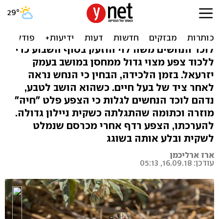
תיעוד נדיר: צפע מקיא שקית
ניילון ענקית
לוכד הנחשים משה לוי הוזעק בסוף השבוע כדי
ללכוד צפע מצוי גדול ממחסן במושב בעמק
יזרעאל. בזמן הלכידה, הבחין כי הנחש נראה
לאחר ציד של בעל חיים. כשהוא הושב לטבע,
נדהם לוכד הנחשים לגלות כי הצפע פלט "חיה"
מוזרה וכתומה שהתגלתה כשקית ניילון גדולה.
להערכתו, הצפע רדף אחרי מכרסם שנמלט
לשקית ובלע אותה בשוגג
ארז ארליכמן
עודכן: 16.09.18, 05:13