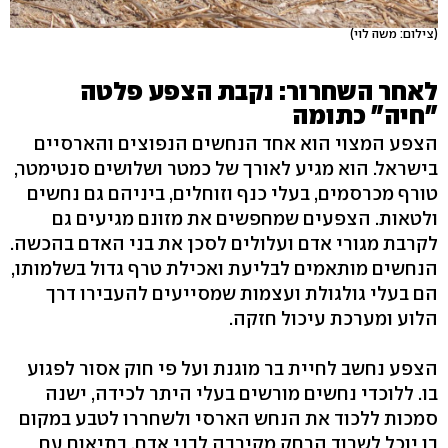
(צילום: משה לוי)
לאחר השחרור: נקבת הצפע פלטה
"חיה" כתומה
הצפע המצוי הוא אחד הנחשים הנפוצים והארסיים
בישראל. הוא מגיע לאורך של כמטר ושלושים סנטימטר,
טורף מכרסמים, בעלי כנף וזוחלים, ביניהם גם נחשים
ולטאות. הצפעים שמחפשים את מזונם מגיעים גם
לקרבת מגורי אדם ועלולים לסכן את בני האדם בהכשה.
הנחשים מותאמים לבליעת ואכילת טרף גדול בשלמותו,
הם בעלי גולגולת ועצמות שמסייעים להעבירו דרך
הלוע ומערכת עיכול חזקה.
הצפע נחשב לחיית בר מוגנת ועל פי חוק אסור לפגוע
בו. ללוכדי נחשים מורשים בעלי היתר לכידה, ישנה
סמכות ללכוד את הנחש הארסי ולשחררו לטבע במקום
בו יוכל לשרוד הרחק מקירבה לבני אדם, בתיאום עם