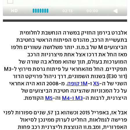
HD
02:13
00:00
אלברט בירמן החזיק במשרה הנחשבת לחלומית
בתעשיית הרכב, מהנדס הפיתוח הראשי בחטיבת
הביצועים M של ב.מ.וו. יותר משלושה עשורים חלפו
מאז החל את דרכו אצל אחת מיצרניות הרכב
המוערכות בעולם, תוך שהוא ממלא בה שורה של
תפקידים. החל מהאחראי על פיתוח גרסת מירוץ ל-M3
(דור E30) בשנות השמונים, דרך ניהול פרויקט הדור
השני של ה-
X5
ו-
1M קופה
. מ-2008 הוא היה אחראי
על כל המכוניות שהציגה חטיבת הביצועים של
היצרנית, לרבות ה-
M3 ו-M4
וה-
M5
הקודמת.
אבל אז, באפריל 2015 וכשהוא בן 57, שנים ספורות לפני
פרישה לגמלאות, החליט לערוק ממינכן לסיאול
האפרורית, ומב.מ.וו הנוצצת וליצרנית רכב פחות