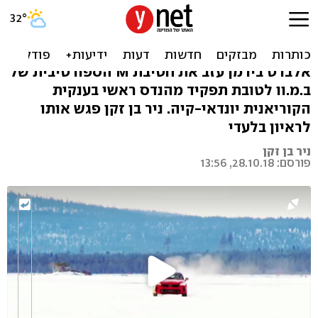
האתגר של קיה: מכוניות
לפחות טובות כמו שהן נראות
אלברט בירמן עזב את חטיבת M הספורטיבית של
ב.מ.וו לטובת תפקיד מהנדס ראשי בענקית
הקוריאנית יונדאי-קיה. ניר בן זקן פגש אותו
לראיון בלעדי
ניר בן זקן
פורסם: 28.10.18, 13:56