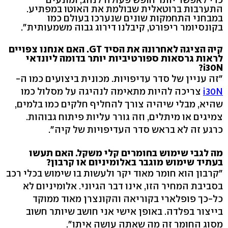
התערבות ברוטאלית שבולמת את האוטו במפתיע.
במבחני התחמקות שונים שנערכו בעולם כמו
בקונסיומר ריפורט, קיבלנו דירוג גבוה משמעותית".
קיה הציגה לאחרונה את הסיד GT. האם אנחנו צפויים
לראות גרסאות ספורטיביות יותר בדומה ליונדאי
i30N?
"זה עניין של סדר עדיפויות. מכונית ביצועים כמו ה-
i30N
צריכה להיות מתאימה לנהיגה על מסלול כמו
שהיא, מבלי שיהיה צורך להחליף חלקים כמו בלמים,
צמיגים או מיתלים, וזה גורר עליות פיתוח גבוהות.
כרגע זה לא בראש סדר העדיפויות של קיה".
מה לגבי שימוש בחומרים קלי משקל. האם תעשו
בעתיד שימוש מוגבר באלומיניום או קרבון?
"קרבון הוא חומר מאוד יקר ולעשות בו שימוש בכלי רכב
בסביבת המחיר הזו, אינו דבר הגיוני. אלומיניום לא
כל-כך פופלארי בקוריאה והקונצרן מאוד ממוקד
בייצור בפלדה. באופן אישי אני חושב שיותר חשוב
מסוג החומר זה מה שאתה עושה איתו".