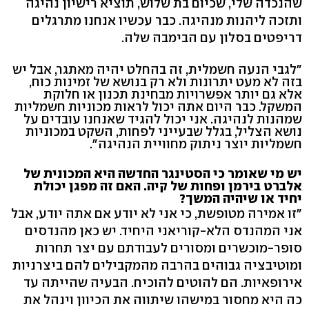
שהנכדה שלי, שכיום בת שלוש, תוציא רישיון נהיגה
ותזכה ליהנות מנהיגה. כבר עכשיו אנחנו מתרגלים
דריפטים בסלון עם הבימבה שלה.
"לגבי הנעה חשמלית, זה בהחלט יהיה מאתגר, אבל יש
בזה לא מעט יתרונות ולא רק בנושא של זמינות כוח,
אלא גם יותר אפשרויות מבחינת תכנון או חלוקת
המשקל. כבר היום אתה יכול לראות מכוניות חשמליות
שמהנות לנהיגה. אני יכול להגיד שאנחנו עובדים על
נושא הצליל, בגלל שבעייני לפחות, השקט במכוניות
חשמליות יוצר ניתוק מחוויית הנהיגה".
יש מי שאומר כי הסטינגר החדשה היא המכונית של
אלברט בירמן ופחות של קיה. האם זה מפגן יכולת
יחיד או שיהיה המשך?
"זו אמירה מטופשת, כי אני לא יודע אם אתה יודע, אבל
אני המהנדס הלא-קוריאני היחיד. יש כאן מהנדסים
סופר-מוכשרים ומסורים לעבודתם עם יצר תחרות
ומוטיבציה גבוהים בהרבה מהמקבילים להם ביצרניות
אירופאיות. הם להוטים להוכיח. הבעיה שהייתה עד
כה היא מחסור במישהו שיתווה את הכיוון וינהל את