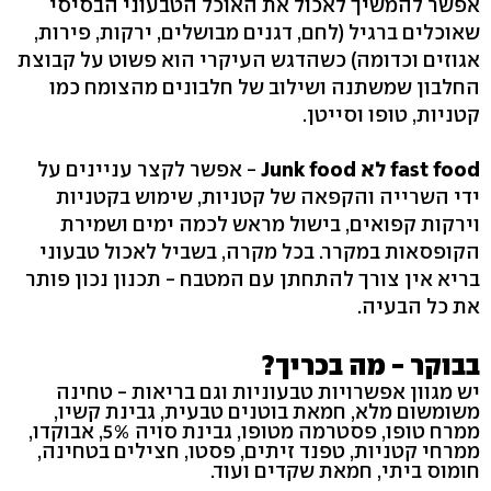
אפשר להמשיך לאכול את האוכל הטבעוני הבסיסי
שאוכלים ברגיל (לחם, דגנים מבושלים, ירקות, פירות,
אגוזים וכדומה) כשהדגש העיקרי הוא פשוט על קבוצת
החלבון שמשתנה ושילוב של חלבונים מהצומח כמו
קטניות, טופו וסייטן.
fast food לא Junk food
- אפשר לקצר עניינים על
ידי השרייה והקפאה של קטניות, שימוש בקטניות
וירקות קפואים, בישול מראש לכמה ימים ושמירת
הקופסאות במקרר. בכל מקרה, בשביל לאכול טבעוני
בריא אין צורך להתחתן עם המטבח - תכנון נכון פותר
את כל הבעיה.
בבוקר - מה בכריך?
יש מגוון אפשרויות טבעוניות וגם בריאות - טחינה
משומשום מלא, חמאת בוטנים טבעית, גבינת קשיו,
ממרח טופו, פסטרמה מטופו, גבינת סויה 5%, אבוקדו,
ממרחי קטניות, טפנד זיתים, פסטו, חצילים בטחינה,
חומוס ביתי, חמאת שקדים ועוד.