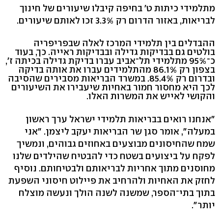
מתלמידי כיתות ט' בחיפה קיבלו שיעורים של חינוך
לבריאות, באזור הדרום רק 3.3% זכו לאותם שיעורים.
ההבדלים בין תלמידי המרכז לאלה שבפריפריה
בולטים גם בבדיקות גדילה ובבדיקות ראייה. כך, בעוד
כ־95% מתלמידי תל־אביב עברו בדיקת גדילה בכיתה ז',
בצפון רק 86.1% מהתלמידים עברו את אותה בדיקה
ובדרום רק 85.4%. במשרד הבריאות מסבירים שהסיבה
לכך היא מחסור חמור באחיות שיעבירו את השיעורים
והקושי לאייש את המשרות האלו.
"אנחנו רואים בבריאות תלמידי ישראל ערך ראשון
במעלה", אומר סגן שר הבריאות יעקב ליצמן. "אני
שמח שהחיסונים מבוצעים באחוזים גבוהים, ונמשיך
לפקח על ביצועים בשטח כדי להבטיח שהילדים שלנו
מחוסנים מתוך אחריות לבריאותם ולבטיחותם. נוסיף
לחזק את האחיות ולהרחיב את פיילוט חיסוני השפעת
בתוך בתי־הספר, שמשנה לשנה הולך ונעשה מוצלח
יותר".