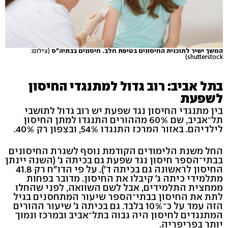
המשך ישיר לתוכנית החיסונים בטיפת חלב. חיסונים בבתיה"ס
(צילום:
shutterstock)
בתל אביב: רוב גדול למתנגדי החיסון
לשפעת
בין מתנגדי החיסון נגד שפעת יש רוב גדול לתושבי
תל־אביב, שם 60% מההורים התנגדו למתן החיסון
לילדיהם. באזור המרכז התנגדו 54%, ובצפון רק 40%.
החל משנת הלימודים הקודמת נוסף לשגרת החיסונים
בבתי־הספר חיסון נגד שפעת גם בכיתה ג' (השנה יינתן
החיסון לראשונה גם בכיתה ד'). על פי הדו"ח רק 41.8
מתלמידי כיתה ג' קיבלו את החיסון. מדובר בפחות
ממחצית התלמידים, אבל לשם השוואה, לפני שהחלו
לתת את החיסון בבתי־הספר שיעור המתחסנים בגיל
הזה עמד על כ־10% בלבד. גם בכיתה ג' שיעור ההורים
המתנגדים לחיסון היה גבוה בתל־אביב ובמרכז ונמוך
יותר בפריפריה.