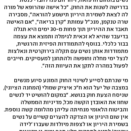
בדרישה לשנות את החוק. "כל אישה שהרופא של מורה
לה לצאת לשמירת היריון תישמע להוראה", מסבירה
שרה טנקמן, מנכ"ל עמותת "קרן בריאה", "אם האישה
תאבד את ההיריון תוך פחות מ-30 ימים היא תגלה
בדיעבד שהיא לא זכאית לגימלה ותמצא את עצמה
בבור כלכלי. בנוסף להתמודדות הפיזית והרגשית,
מתמודדות אותן נשים עם תקלה בירוקרטית ונאלצות
לנצל ימי מחלה וחופשה ולהתחנן למעסיקים. חייבים
לפעול במהרה לתקן את העיוות הזה".
מי שנרתם לסייע לשינוי החוק המונע סיוע מנשים
במצבה של יעל הוא ח"כ איציק שמולי (המחנה הציוני),
שניסח הצעת חוק בנושא. "במקום להושיט יד לנשים
שחוו את האובדן הקשה מכל, מדיניות הממשלה
והביטוח הלאומי מנחיתה עליהן מהלומה קשה נוספת.
אין שום היגיון או הצדקה להערים קשיים על נשים
בשמירת היריון או לצפות מיולדות שעברו 'לידה