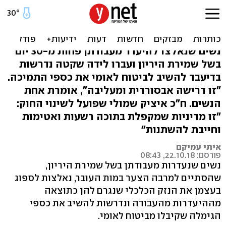
עברת לידה שקטה? תחזירי
את ימי החופש שקיבלת
נשים שנאלצו להיעדר מעבודתן פחות מ-30 יום
בשל שמירת היריון ועברו לידה שקטה נדרשות
בדיעבד להשיב לביטוח לאומי את כספי התמיכה.
"זו דרישה אבסורדית ומעליבה", אומרת אחת
הנשים. ח"כ איציק שמולי שפועל לשינוי החוק:
"זו מדיניות שמקפלת בתוכה רשעות ואטימות
וחייבת להשתנות"
איתי עמיקם
פורסם: 22.10.18, 08:43
נשים שנעדרות מעבודתן בשל שמירת היריון,
שהסתיים למרבה הצער במות העובר, נאלצות לספוג
בעצמן את הנזק הכלכלי שנגרם להן כתוצאה
מההיעדרות מהעבודה ונדרשות להשיב את כספי
הגימלה שקיבלו מביטוח לאומי.