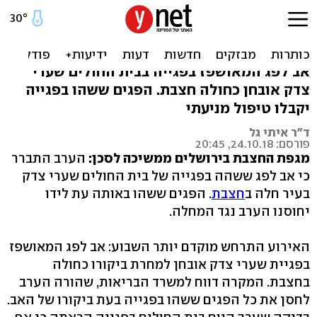
שערי צדק: חשש להדבקת
תינוקות הפגייה בחצבת
אב לפג המאושפז בפגייה בבית החולים שערי
צדק אובחן כחולה חצבת. הפגים ששהו בפגייה
יקבלו טיפול מניעתי
ד"ר איתי גל
פורסם: 24.10.18, 20:45
מגפת החצבת בירושלים ממשיכה לסכן:
הערב התברר
כי אב לפג ששהה בפגייה של בית החולים שערי צדק
בעיר חלה ב
חצבת
. הפגים ששהו באותה עת לידו
יחוסנו הערב נגד המחלה.
האירוע התרחש מוקדם יותר השבוע: אב לפג המאושפז
בפגיית שערי צדק אובחן למחרת ביקורו כחולה
בחצבת. המקרה דווח למשרד הבריאות, שהורה הערב
לחסן את כל הפגים ששהו בפגייה בעת ביקורו של האב.