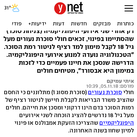
חולי סוכרת: התנאי לקבלת מד
סוכר רציף מסכן את חיינו
רק אחרי שני אירועי היפוגליקמיה (צניחת סוכר)
שהסתיימו בפינוי, זכאים חולי סוכרת נעורים מעל
גיל 18 לקבל מימון למד רציף לניטור רמת הסוכר.
"הטכנולוגיה נועדה למנוע אירועי היפוגליקמיה.
הדרישה שנסכן את חיינו פעמיים כדי לזכות
במימון היא אבסורד", מטיחים חולים
איתי עמיקם
פורסם: 05.11.18, 10:39
חולי
סוכרת נעורים
(סוכרת מסוג 1) מתלוננים כי החסם
שהציב משרד הבריאות לקבלת חיישן לניטור רציף של
רמות הסוכר בדם הינו דרקוני ומסכן את חייהם. חולים
מעל גיל 18 נדרשים להציג הוכחה לשני אירועים
היפוגליקמיים
שהצריכו הזעקת אמבולנס או פינוי
למיון שחוו בשנה האחרונה.