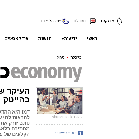
כלכלה
ניהול
העיקר שי
בהייטק
דמו היא ההדג
צילום: shutterstock
להראות למי 
סתם זורק את 
מסתירה בלאגן
שתף בפייסבוק
הקלעים של ענ