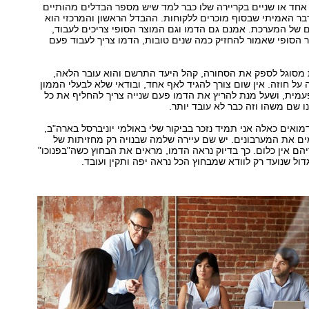
אחד או שניים בקריירה שלו כבר למד שיש מספר הבדלים מהותיים
דבר האמיתי שבסוף מוכרים ללקוחות. ההבדל הראשון והמרכזי הוא
ם של המערכת. אמנם גם הדמו וגם המוצר הסופי צריכים לעבוד,
ר הסופי שאמור להחזיק כמה שנים טובות, הדמו צריך לעבוד פעם
מסוגל לספק את הסחורה, קהל היעד התרשם והוא עובר הלאה,
ל חוזה. אין שום צורך להגיד לאף אחד, ובודאי שלא לבעלי הממון
מית, ושעל מנת להריץ את הדמו פעם שנייה צריך להחליף את כל
ו שם משהו וזה כבר לא עובד יותר.
מואים כאלה אני תמיד נזכר בביקור שלי באולמי יוניברסל בארה"ב,
ם את המערבונים. יש שם עיירה שלמה שבנויה רק מחזיתות של
ם אין כלום. כך בדיוק נראה הדמו, מראים את הבחוץ כשה"בפנוכו"
דול שנועד רק לוודא שמבחוץ הכל נראה יפה ותקין ועובד.