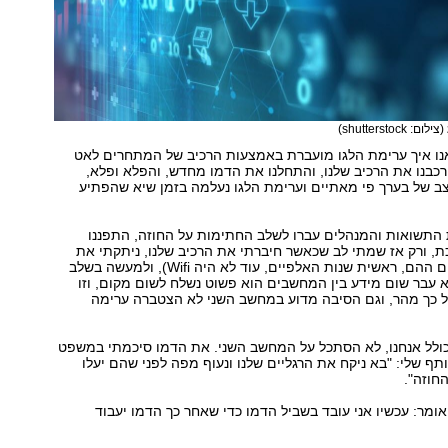
(צילום: shutterstock)
נו איך ערימת הלגו מועברת באמצעות הרכיב של המתחרים לאט
רכבנו את הרכיב שלנו, והתחלנו את הדמו מחדש, והפלא ופלא,
ב של בערך פי מאתיים וערימת הלגו נעלמה בזמן שיא שהפתיע
 התשואות והמנהלים עברו לשלב החתימות על החוזה, התפננו
, ורק אז שמתי לב שכאשר חיברתי את הרכיב שלנו, ניתקתי את
כבל הרשת (בימים ההם, ראשית שנות האלפיים, עוד לא היה Wifi), ולמעשה בשלב
 עבר שום מידע בין המחשבים הוא פשוט נשלח לשום מקום, וזו
ל כך מהר, וגם הסיבה מדוע במחשב השני לא הצטברה ערימה
כולל אנחנו, לא הסתכל על המחשב השני. את הדמו סיכמתי במשפט
ף שלי: "בא ניקח את הרגליים שלנו ונעוף מפה לפני שהם יעלו
החוזה".
מר: עכשיו אני עובד בשביל הדמו כדי שאחר כך הדמו יעבוד