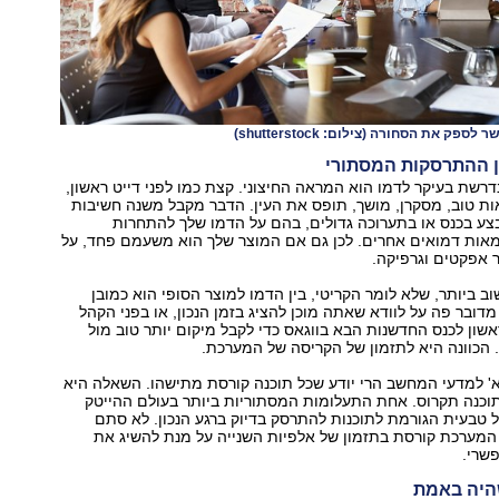
שר לספק את הסחורה
(צילום: shutterstock)
 ההתרסקות המסתורי
רשת בעיקר לדמו הוא המראה החיצוני. קצת כמו לפני דייט ראשון,
ות טוב, מסקרן, מושך, תופס את העין. הדבר מקבל משנה חשיבות
ע בכנס או בתערוכה גדולים, בהם על הדמו שלך להתחרות
אות דמואים אחרים. לכן גם אם המוצר שלך הוא משעמם פחד, על
 אפקטים וגרפיקה.
 ביותר, שלא לומר הקריטי, בין הדמו למוצר הסופי הוא כמובן
מדובר פה על לוודא שאתה מוכן להציג בזמן הנכון, או בפני הקהל
ראשון לכנס החדשנות הבא בווגאס כדי לקבל מיקום יותר טוב מול
הכוונה היא לתזמון של הקריסה של המערכת.
' למדעי המחשב הרי יודע שכל תוכנה קורסת מתישהו. השאלה היא
תוכנה תקרוס. אחת התעלומות המסתוריות ביותר בעולם ההייטק
טבעית הגורמת לתוכנות להתרסק בדיוק ברגע הנכון. לא סתם
 המערכת קורסת בתזמון של אלפיות השנייה על מנת להשיג את
שרי.
היה באמת