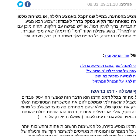
פורסם: 09.11.18, 09:33
מגיע בהפתעה. במייל שמתקבל באמצע הלילה, או בשיחת טלפון
ה כשאתה עוד תקוע בפקק בדרך לעבודה:
"שבוע הבא מגיע
הברית, צריך לארגן דמו", או "יש פגישה עם הלקוח, תהיה מוכן עם
ו למחר?". ברגע שמילת הקוד "דמו" (הדגמה) יצאה מפי הגבורה,
י המנהלת הגיבורה, כל החיים שלך משתנים בן רגע, מעתה ועד
של
:
אודי הרשקוביץ
י למנהל קטן בחברת הייטק גדולה
צאה של הדרבי לדו"ח השבועי?
 לנסיעה עסקית בהייטק
ה להגן על המנהל המתחיל
פעולה - דמו בראשו
מה זה בכלל דמו:
הדמו הוא הדבר הזה שאנשי ההיי-טק עובדים
שביל להראות למי שמשלם להם את המשכורות המטורפות האלה
רק את הכסף שלו, אלא שהם מפתחים פה מוצר שבשלב כל שהוא
 כסף, אולי. או במילים אחרות, הדמו הוא הוכחת יכולת שאנחנו
אויר אלא גם יודעים לעבוד (השאלה היא רק על מי…).
הדמו מופיע בזירה, כל המשימות החשובות פחות והחשובות יותר
. כל המומחים והמומחיות מגוייסים למשימה הקדושה והנעלה של
 שיא, על מנת לרצות את ההנהלה הבכירה ו/או את הלקוחות.