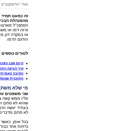
אודי הרשקוביץ
זה כמעט תמיד 
מהמנהלת הבכיר
הסמנכ"ל מארצות 
איזה דמו או משה
או במקרה דנן מפ
הודגם הדמו.
לטורים נוספים 
היום שבו הפכת
איך הגיעה התו
הסיבה האמיתית
התוכנית שנועד
מי שלא משתף 
שני משפטים על 
עליו ממש קשה ב
שהוא לא סתם זו
בעתיד יעשה הרבה
לא סתם מדברים ב
בכל אופן, כאשר 
נדחות אחר כבוד
להרים משהו בזמן