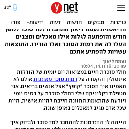
איך מרגיש חולה סוכרת?
נעמה ליאון ניסתה על עצמה
הדיאטנית נעמה ליאון התחברה למד סוכר למשך
חודש והופתעה לגלות אילו מאכלים ומצבים
העלו לה את רמות הסוכר ואלו הורידו. התוצאות
עשויות להפתיע אתכם
נעמה ליאון
פורסם: 14.11.18, 10:04
חולי סוכרת חיים במציאות יום יומית של הזרקות
אינסולין והקפדה על
רמות סוכר מאוזנות
אולם לא
תאמינו איך הסוכר "קופץ" אצל אנשים בריאים. אני
מטפלת בקליניקה שלי בחולי סוכרת על בסיס יומי
ויודעת שהתאמת התזונה חייבת להיות אישית, היות
שכל אדם מגיב למאכלים באופן שונה.
הייתה לי ההזדמנות להתחבר למד סוכר ולבדוק איך