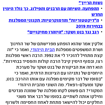
נשות הרייך"
ההפתעה, השיחה עם הרבנים והפילוג. כך נולד הימין
החדש
ה"דיקטטוריות" והדמוקרטיות: תקנוני המפלגות
בבחירות 2019
רגב נגד בנט ושקד: "היזהרו מחיקויים"
אלקין אמר שהוא הופתע מפרישתם של שר החינוך
ושרת המשפטים ממפלגת
הבית היהודי
, ואמר כי "זה
קצת מתחיל להזכיר לי את 1992. הרבה ראשי מפלגות
רצו, ובסוף הימין קיבל הרבה קולות והפסיד בבחירות".
הוא דחה את הביקורת של בנט ושקד על מערכת
היחסים של נתניהו עם הציונות הדתית, ואמר כי
"בסופו של דבר מקימים מפלגה עם אותו ההרכב: בנט,
שקד ומועלם-רפאלי. מה השוני מהבית היהודי
המקורי? הם פשוט לקחו מפלגה של שמונה מנדטים
וחילקו אותה לשתיים. בסופו של דבר אחד משני
החלקים יכול להישאר מתחת לאחוז החסימה ולשרוף