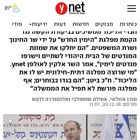
הליכוד נגד בנט ושקד:
"מסכנים את גוש הימין"
חברי הליכוד ממשיכים בביקורת הקשה נגד
הקמת מפלגת "הימין החדש" על ידי שר החינוך
ושרת המשפטים. "הם יחלקו את שמונת
המנדטים של הבית היהודי לשתיים וישרפו
מנדטים לימין", אמר השר אלקין לאולפן ynet.
"מי שרוצה מפלגה דתית-חילונית יש לו את
הליכוד". ח"כ ביטן: "הם בגדו בבוחרים; אף
מפלגה פורשת לא תפיל את הממשלה"
מורן אזולאי, אטילה שומפלבי ואלכסנדרה לוקש
פורסם: 30.12.18, 11:01