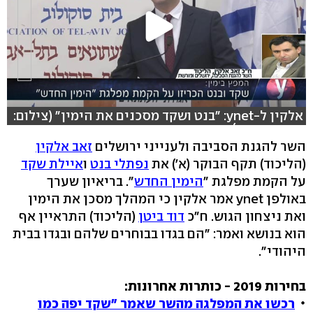
אלקין ל-ynet: "בנט ושקד מסכנים את הימין" (צילום:
רן דיקשטיין)
השר להגנת הסביבה ולענייני ירושלים
זאב אלקין
(הליכוד) תקף הבוקר (א') את
נפתלי בנט
ו
איילת שקד
על הקמת מפלגת "
הימין החדש
". בריאיון שערך
באולפן ynet אמר אלקין כי המהלך מסכן את הימין
ואת ניצחון הגוש. ח"כ
דוד ביטן
(הליכוד) התראיין אף
הוא בנושא ואמר: "הם בגדו בבוחרים שלהם ובגדו בבית
היהודי".
בחירות 2019 - כותרות אחרונות:
רכשו את המפלגה מהשר שאמר "שקד יפה כמו