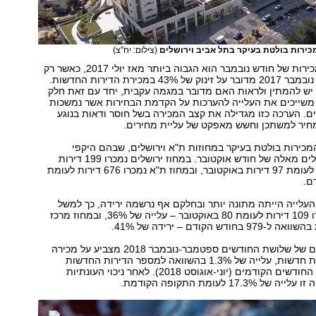
כירות בולטת בעיקר בתל אביב וירושלים
(צילום: יח"צ)
למעשה, נתון המכירות של חודש נובמבר הוא הגבוה ביותר מאז יולי 2017, כאשר רק
בהשוואה לחודש נובמבר 2017 מדובר על זינוק של 43% במכירת הדירות החדשות.
 יש להמתין ולראות האם מדובר במגמה עקבית, יחד עם זאת חלק
משייכים את העלייה להערכות על הקדמת הבחירות אשר נמשכות
. הערכה כזו מגדילה את קצב המכירה בשל חוסר ודאות בנוגע
חיר למשתכן וחשש מאפקט של עליית מחירים.
מכירות בולטת בעיקר במחוזות ת"א וירושלים, שבהם היקפי
המכירות היו כפולים מאלה של חודש אוקטובר. במחוז ירושלים נמכרו 199 דירות
חדשות בנובמבר לעומת 97 דירות באוקטובר, ובמחוז ת"א נמכרו 676 דירות לעומת
עלייה הייתה מתונה יותר ובחלקם אף נרשמה ירידה, כך למשל
במחוז צפון נמכרו 109 דירות לעומת 80 באוקטובר – עלייה של 36%, ובמחוז מרכז
לפי הלמ"ס, סיכום של שלושת החודשים ספטמבר-נובמבר 2018 מצביע על מכירה
של כ-5,650 דירות חדשות, עלייה של 1.3% בהשוואה למספר הדירות החדשות
שנמכרו בשלושת החודשים הקודמים (יוני-אוגוסט 2018). לאחר ניכוי העונתיות
17. לעומת התקופה הקודמת.