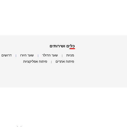
כלים ושירותים
מניות
שער הדולר
שער היורו
דרושים
|
|
|
|
פיתוח אתרים
פיתוח אפליקציות
|
|