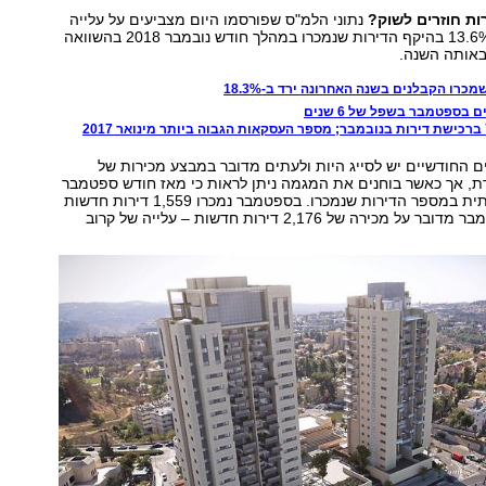
ות חוזרים לשוק?
נתוני הלמ"ס שפורסמו היום מצביעים על עלייה
משמעותית של 13.6% בהיקף הדירות שנמכרו במהלך חודש נובמבר 2018 בהשוואה
באותה השנה.
כרו הקבלנים בשנה האחרונה ירד ב-18.3%
בספטמבר בשפל של 6 שנים
 החודשיים יש לסייג היות ולעתים מדובר במבצע מכירות של
ת, אך כאשר בוחנים את המגמה ניתן לראות כי מאז חודש ספטמבר
חלה עלייה הדרגתית במספר הדירות שנמכרו. בספטמבר נמכרו 1,559 דירות חדשות
בלבד, בעוד בנובמבר מדובר על מכירה של 2,176 דירות חדשות – עלייה של קרוב