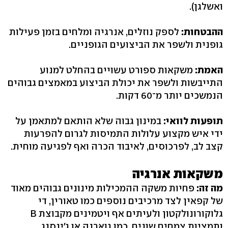
ואשלגן).
ההבטחות:
לספק נוזלים, אנרגיה ומלחים בזמן פעילות
גופנית ולשפר את הביצועים הגופניים.
האמת:
משקאות ספורט עשויים בהחלט למנוע
התייבשות ולשפר את יכולת הביצוע במאמצים גבוהים
הנמשכים יותר מ־60 דקות.
תופעות לוואי:
במינון גבוה שלא הותאם למתאמן על
ידי איש מקצוע עלולות התמיסות לגרום להפרעות
קצב לב, לפרכוסים, לאיבוד הכרה ואף לפגיעה מוחית.
משקאות אנרגיה
מה זה:
פחיות משקה ההמכילות מינונים גבוהים מאוד
של קפאין לצד מרכיבים נוספים כמו טאורין, די
גלוקורונולקטון ולעיתים אף ויטמינים מקבוצת B
ותמציות צמחים שונים, כמו גוארנה או ג'ינסנג.