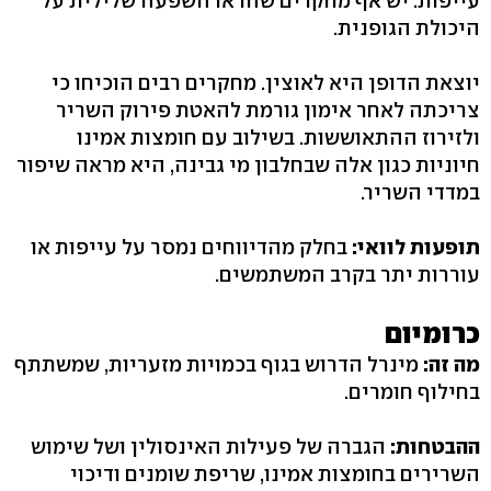
עייפות. יש אף מחקרים שהראו השפעה שלילית על
היכולת הגופנית.
יוצאת הדופן היא לאוצין. מחקרים רבים הוכיחו כי
צריכתה לאחר אימון גורמת להאטת פירוק השריר
ולזירוז ההתאוששות. בשילוב עם חומצות אמינו
חיוניות כגון אלה שבחלבון מי גבינה, היא מראה שיפור
במדדי השריר.
תופעות לוואי:
בחלק מהדיווחים נמסר על עייפות או
עוררות יתר בקרב המשתמשים.
כרומיום
מה זה:
מינרל הדרוש בגוף בכמויות מזעריות, שמשתתף
בחילוף חומרים.
ההבטחות:
הגברה של פעילות האינסולין ושל שימוש
השרירים בחומצות אמינו, שריפת שומנים ודיכוי