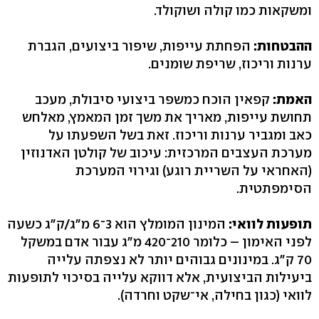
ומשקאות כמו קולה ושוקולד.
ההבטחות:
הפחתת עייפות, שיפור ביצועים, הגברת
ערנות וריכוז, שריפת שומנים.
האמת:
קפאין הוכח כמשפר ביצועי סיבולת, מעכב
תחושת עייפות, מאריך את משך זמן המאמץ, מאלחש
כאב ומגביר ערנות וריכוז. זאת בשל השפעתו על
מערכת העצבים המרכזית: עיכוב של קולטן האדנוזין
(האחראי על השריית רוגע) וגירוי המערכת
הסימפתטית.
תופעות לוואי:
המינון המומלץ הוא 3־6 מ"ג/ק"ג כשעה
לפני האימון – כלומר 210־420 מ"ג עבור אדם במשקל
70 ק"ג. במינונים גבוהים יותר לא נצפתה עלייה
ביעילות הביצועית, אלא דווקא עלייה בסיכוי לתופעות
לוואי (כגון בחילה, אי־שקט וחרדה).