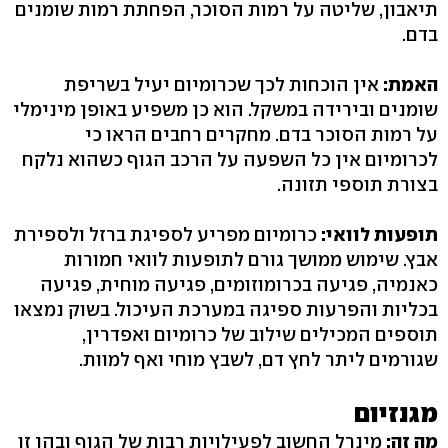
תיאבון, שליטה על רמות הסוכר, הפחתת רמות שומנים
בדם.
האמת:
אין הוכחות לכך שכרומיום יעיל בשריפת
שומנים ובירידה במשקל. הוא כן משפיע באופן מינימלי
על רמות הסוכר בדם. מחקרים רחבים הראו כי
לכרומיום אין כל השפעה על הרכב הגוף כשהוא נלקח
בצורת תוספי תזונה.
תופעות לוואי:
כרומיום מפריע לספיגת ברזל ולספירת
אבץ. שימוש ממושך גורם לתופעות לוואי חמורות
כאנמיה, פגיעה בכרומוזומים, פגיעה מוחית, פגיעה
בכליות והפרעות ספיגה במערכת העיכול. בשוק נמצאו
תוספים המכילים שילוב של כרומיום ואפדרין,
שגורמים ליתר לחץ דם, לשבץ מוחי ואף למוות.
מגנזיום
מה זה:
מינרל החשוב לפעילויות רבות של הגוף ובהן זו