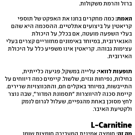
ברזל והרמת משקולות.
האמת:
כמה מחקרים בחנו את האפקט של תוספי
קריאטין על ביצועים אתלטיים. ההסכמה היא שהם
בעלי השפעה מועטה, אם בכלל, על היכולת
האנאירובית, במיוחד באימונים מחזוריים קצרים בעלי
עצימות גבוהה. קריאטין אינו משפיע כלל על היכולת
האירובית.
תופעות לוואי:
עלייה במשקל, פגיעה כלייתית,
בחילות, נפיחות וגזים, שלשול. קיימים כמה דיווחים על
התייבשות, במיוחד באקלים חם, והתכווצויות שרירים.
קיימת סכנה להיווצרות "תסמונת המדור", שבה נוצר
לחץ מסוכן באחת מהגפיים, שעלול לגרום לנמק
ולקטיעת האיבר.
L-Carnitine
מה זה:
חומצה אמינית המעבירה חומצות שומן