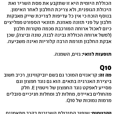
הכוללת היומית היא זו שתקבע את מסת השריר ואת
היכולת הגופנית, ולא צריכת החלבון לאחר האימון.
בנוסף הוכח כי אין כל עדיפות לצריכת שייק מאבקות
חלבון על פני תזונה מאוזנת. תזונאי הספורט ממליצים
כיום לאכול ארוחה המורכבת מכמה מקורות חלבון
(למשל ארוחה הכוללת גבינה לבנה, טונה וביצה), שכן
אבקת החלבון תורמת הרבה קלוריות ואינה משביעה.
תופעות לוואי:
גזים, השמנה.
Q10
מה זה:
קו־אנזים המוכר גם בשם יוביקווינון, רכיב חשוב
ביצירת האנרגיה בתאים. הוא גם נוגד חמצון וגם
מסייע לאפקט נוגד החמצון של ויטמין E. חלק
מהחולים באיידס, מחלות לב ומחלות חניכיים סובלים
מרמות נמוכות של Q10.
ההבטחות:
שיפור הסיבולת השרירית בקרב מתאמנים