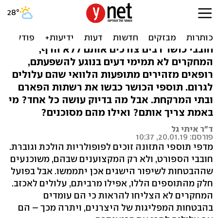
האם תוספי התזונה לכושר
מקיימים את ההבטחה?
חובבי כושר רבים צורכים אותם ללא הרף,
המחקרים לא תמימי דעים בנוגע להשפעתם,
רופאים מזהירים מתופעות הלוואי שהם עלולים
לגרום. תוספי הכושר כבשו את רשתות הפארם
ובתי המרקחת. אבל מה בדיוק עושה כל אחד? מי
באמת צריך אותם? ואילו מהם מסוכנים?
ד"ר איתי גל
פורסם: 20.01.19, 10:37
מדפי תוספי התזונה זוכים לפופולריות הולכת וגוברת.
חובבי הספורט, ולא רק המקצוענים שבהם, משוכנעים
שההבטחות לשיפור הישגים אכן יתממשו. אבל בפועל
חלק מהתוספים הללו, אפילו מרביתם, עלולים לאכזב.
המחקרים לא הצליחו להראות כי הם עומדים
בהבטחות המפליגות של היצרנים, ויתרה מכך – הם