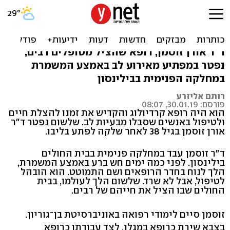
בגיל 38, לבו של הקרדיולוג
שהציל רבים - נדם
ד"ר אורן זוסמן, רופא שהציל מטופלים רבים,
נפטר במפתיע מאירוע לב באמצע המשמרת
במחלקה הפנימית בבילינסון
רותם אליזרע
פורסם: 30.01.19, 08:07
הוא היה רופא קרדיולוג והקדיש את זמנו להצלת חיים
ולטיפול באנשים שסבלו מבעיות לב. שלשום נפטר ד"ר
אורן זוסמן בגיל 38 לאחר שלקה לפתע בליבו.
ד"ר זוסמן עבד במחלקה פנימית בבית החולים
בילינסון. לפני כמה ימים חש ברע באמצע המשמרת,
הלך לנוח בחדר הרופאים ושם התמוטט. הוא הובהל
לטיפול, אבל לא שרד. שלשום הלך לעולמו, בבית
החולים שבו הציל את חייהם של רבים.
זוסמן סיים לימודי רפואה באוניברסיטת בן־גוריון.
בצבא שירת כרופא במגלן. לצד עבודתו כרופא