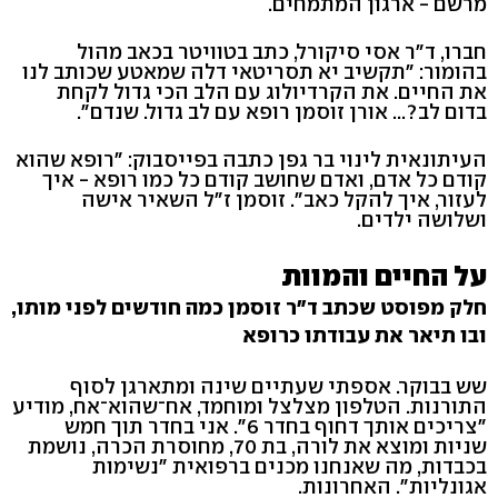
מרשם - ארגון המתמחים.
חברו, ד"ר אסי סיקורל, כתב בטוויטר בכאב מהול
בהומור: "תקשיב יא תסריטאי דלה שמאטע שכותב לנו
את החיים. את הקרדיולוג עם הלב הכי גדול לקחת
בדום לב?... אורן זוסמן רופא עם לב גדול. שנדם".
העיתונאית לינוי בר גפן כתבה בפייסבוק: "רופא שהוא
קודם כל אדם, ואדם שחושב קודם כל כמו רופא - איך
לעזור, איך להקל כאב". זוסמן ז"ל השאיר אישה
ושלושה ילדים.
על החיים והמוות
חלק מפוסט שכתב ד"ר זוסמן כמה חודשים לפני מותו,
ובו תיאר את עבודתו כרופא
שש בבוקר. אספתי שעתיים שינה ומתארגן לסוף
התורנות. הטלפון מצלצל ומוחמד, אח־שהוא־אח, מודיע
"צריכים אותך דחוף בחדר 6". אני בחדר תוך חמש
שניות ומוצא את לורה, בת 70, מחוסרת הכרה, נושמת
בכבדות, מה שאנחנו מכנים ברפואית "נשימות
אגונליות". האחרונות.