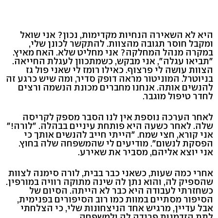
היא לא השאירה הנחיות מקדימות, נכון? אני שואל
ומקבל חוסר תגובה מהצוות. להתקשר לכונן שלי,
במקרה מנהל המחלקה? אני מחליט שלא. האח מאיץ.
"תביאו עגלה", אני מבקש, כשמתכוון לעגלת החייאה.
הצוות עושה לי פרצוף. כאילו רומז לי שאני פול גז
בניוטרל. המוניטור מראה דופק סדיר, ומה שיש כרגע זה
להנשים אותה. אנחנו מחברים מכונת הנשמה ורצים
לחדר טיפול מוגבר.
לאחר הערכה נוספת אין לנו הסבר מספק לקריסה
שלה. לאחר כשעה היא פותחת עיניים בבהלה. "לורה!"
אני קורא, חצי שמח. "הייתי חייב להנשים אותך כי
הפסקת לנשום". מודיעים לי שהמשפחה שלה בחוץ.
אני יוצא אליהם, מסביר את שאירע.
אחרי כמה שעות, כשאני כבר בבית, לורה סימנה לצוות
שהספיק לה, והוא נתן לה שינה מתוקה רוויה במורפין.
כשחזרתי לעבודה היא כבר לא הייתה. הסיום של
הסיפור מסתיים במוות כמו רוב הסיפורים בפנימית,
אבל עדיין, מרגיש אחד הניצחונות שלי, כי הצלחתי
לתת הזדמנות פרידה לה ולמשפחה.