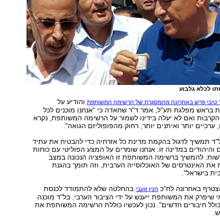
ו לכלא גלבוע
והודיע על
טיבי פרש באחרונה מהמסגרת של הרשימה המשותפת
 בראש מפלגת תע"ל, אמר ד"ר שחאדה כי "אנחנו מוכנים לכל
הקרבות ואם לא יעלה בידינו לשמור על הרשימה המשותפת, נקרא
ערכיים יותר ואיתנים יותר, רחוק מהפופוליזם הגואה".
ל"ד תמשיך לדגול בהקמת מדינת כל אזרחיה כדי להבטיח את עתיד
והיהודים במדינה זו. אנחנו שומרים על המצע הפוליטי עם כוחות
שות. להמשיך ברשימה המשותפת זו האופציה הנכונה במצב
 את האינטרסים של האוכלוסייה הערבית, וזה תומך בהגנת
ית בישראל".
צטרף באחרונה לח"כ
בהחלטה שלא להתמודד לכנסת
חנין זועבי
י שיפרק את המשותפת ייענש על ידי הציבור הערבי. בל"ד מוכנה
ולל חיבורים חדשים". נכון לעכשיו כוללת הרשימה המשותפת את
ש.