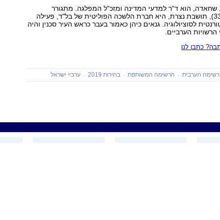
, שחאדה, הוא ד"ר למדעי המדינה ומזכ"ל המפלגה. מתגורר
בעוספיה. יזבק (33), תושבת נצרת, היא חברת הלשכה הפוליטית של בל"ד, פעילה
רנטית לסוציולוגיה. גנאים כיהן כאמור בעבר כראש העיר סכנין והיה
הרשויות הערביים.
ה? כתבו לנו
שימה הערבית
הרשימה המשותפת
בחירות 2019
ערביי ישראל