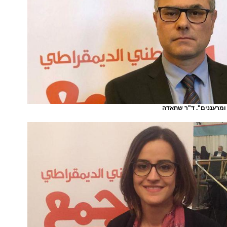
מרעננים". ד"ר שחאדה