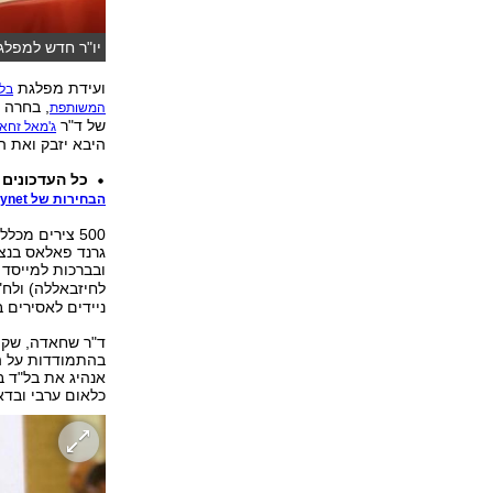
יו"ר חדש למפלג
ועידת מפלגת
בל"
, בחרה 
המשותפת
של ד"ר
ג'מאל זחא
היבא יזבק ואת ה
כל העדכונים וכל 
הבחירות של ynet
500 צירים מ
גרנד פאלאס בנצר
ובברכות למייסד 
לחיזבאללה) ולח
ניידים לאסירים ב
בהתמודדות על ה
אנהיג את בל"ד ב
כלאום ערבי ובדא