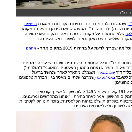
ת בל"ד
, שמתכננת להתמודד גם בבחירות הקרובות במסגרת
ד
הרשימה
היום (שבת) יו"ר חדש. ד"ר מטאנס שחאדה יכהן בתפקיד במקומו
שלא התמודד על מקום בכנסת הבאה. במקום השני הוצבה
לקה
מקום השלישי תפס מאזן גנאים, לשעבר ראש העיר סכנין.
מה שצריך לדעת על בחירות 2019 במקום אחד -
מתחם
כלל מוסדות בל"ד וכלל המחוזות השתתפו בוועידה שנערכה במתחם
ת עילית. האירוע נפתח בהמנון הפלסטיני "מאוטני" ("מולדתי"),
בל"ד ד"ר
(שנמלט מהארץ לאחר שנחשד בריגול
עזמי בשארה
"כ לשעבר
(שמרצה שנתיים מאסר בגין הברחת טלפונים
באסל גטאס
יטחוניים).
ד"ר שחאדה, שקיבל 191 קולות אל מול 149 קולות שקיבל אשרף קורטאם
מקום הראשון, אמר לאחר בחירתו: "אנחנו מתחדשים ומרעננים.
דבקות בעקרונות שלנו בזהות הפלסטינית, בזכויותינו הקולקטיביות
גה לשוויון מלא לאזרחים הערבים".