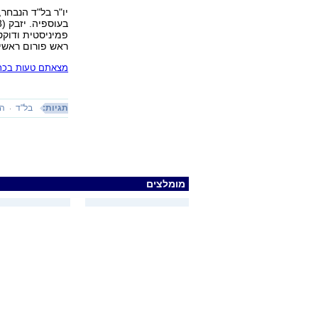
יו"ר בל"ד הנבחר
פמיניסטית ודוקטו
ראש פורום ראשי 
מצאתם טעות בכתב
תגיות:
בל"ד
הר
מומלצים