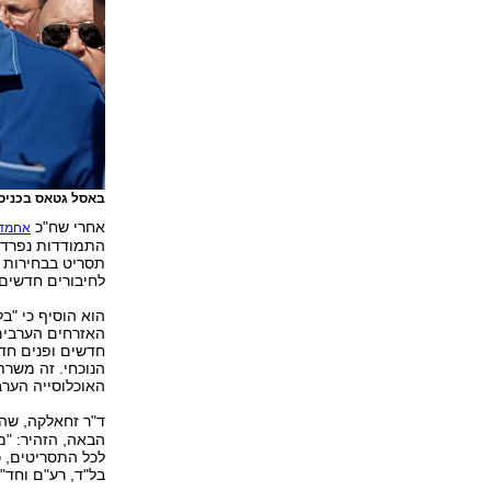
באסל גטאס בכניסת
אחרי שח"כ
אחמד 
התמודדות נפרדת
תסריט בבחירות 
לחיבורים חדשים, 
הוא הוסיף כי "ב
האזרחים הערבים 
חדשים ופנים חד
הנוכחי. זה משרת
האוכלוסייה הערב
ד"ר זחאלקה, שה
הבאה, הזהיר: "מ
לכל התסריטים, כ
בל"ד, רע"ם וחד"