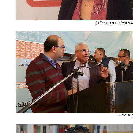
שני
(צילום: דוברות בל״ד)
קום שלישי