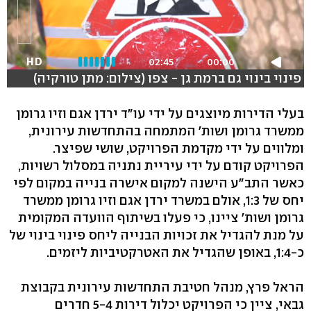
HD
02:45
00:00
פינוי בינוי גם ברמת גן - צפו (צילום: מתן טורקיה)
בעלי הדירות מיוצגים על ידי עו"ד ירדן אגם וזיו גרומן
ממשרד גרומן ושות' המתמחה בהתחדשות עירונית,
ומלווים על ידי מקדמת הפרויקט, שושי שפיצר.
הפרויקט קודם על ידי עיריית נתניה במסלול רשויות,
כאשר התב"ע הישנה למקום אישרה בנייה במקום לפי
יחס של 1:3, אולם במשרד ירדן אגם וזיו גרומן ממשרד
גרומן ושות' ציינו, כי פעלו בשיתוף הוועדה המקומית
על מנת להגדיל את זכויות הבנייה ליחס פינוי בינוי של
כ-1:4, באופן שהגדיל את האטרקטיביות ליזמים.
הראל פרץ, מנהל חטיבת התחדשות עירונית בקבוצת
גבאי, ציין כי הפרויקט יכלול דירות 5-4 חדרים