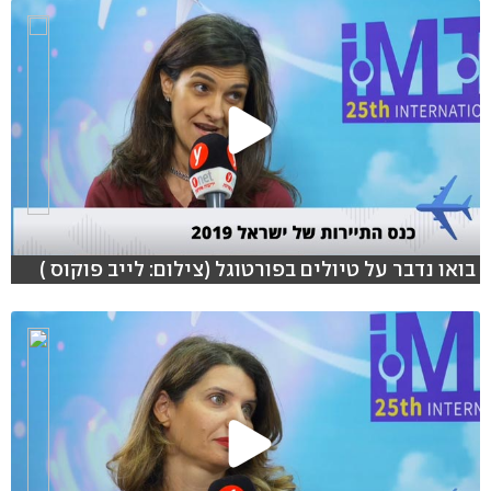
בואו נדבר על טיולים בפורטוגל (צילום: לייב פוקוס )