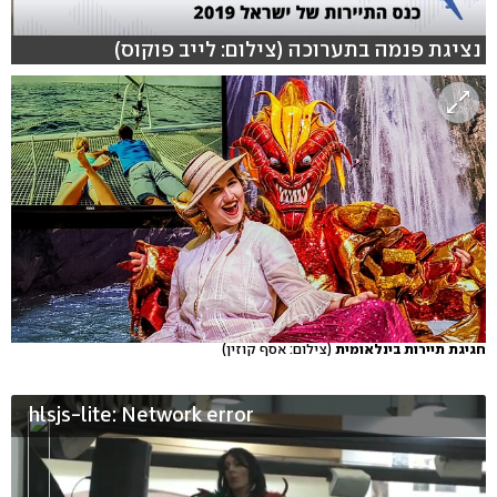
נציגת פנמה בתערוכה (צילום: לייב פוקוס)
חגיגת תיירות בינלאומית
(צילום: אסף קוזין)
hlsjs-lite: Network error