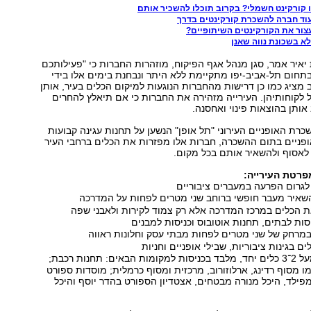
ו קורקינט חשמלי? בקרוב תוכלו להשכיר אותם
עוד חברה להשכרת קורקינטים בדרך
עצור את הקורקינטים השיתופיים?
לא בשכונת נווה שאנן
יר אמר, סגן מנהל אגף הפיקוח, מוזהרות החברות כי "פעילותכם
תחום תל-אביב-יפו מתקיימת ללא היתר ונבחנת בימים אלו בידי
 מציג כמו כן דרישות מהחברות הנוגעות למיקום הכלים בעיר, אותן
ל לקוחותיהן. העירייה מזהירה את החברות כי אם תיאלץ להחרים
אותן בהוצאות פינוי ואחסנה.
שכרת האופניים העירוני "תל אופן" הנשען על תחנות עגינה קבועות
ופניים בתום ההשכרה, חברות אלו מפזרות את הכלים ברחבי העיר
 לאסוף ולהשאיר אותם בכל מקום.
פרטת העירייה:
 לגרום הפרעה במעברים ציבוריים
שאיר מעבר חופשי ברוחב שני מטרים לפחות על המדרכה
ת הכלים במרכז המדרכה אלא רק צמוד לקירות ולאבני שפה
סות לבתים, תחנות אוטובוס וכניסות למבנים
מרחק של שני מטרים לפחות מבתי עסק וחלונות ראווה
ים בגינות ציבוריות, שבילי אופניים וחניות
אין להשאיר מעל 2־3 כלים יחד, מלבד בכניסות למקומות הבאים: תחנות רכבת;
ו מסוף רדינג, ארלוזורוב, מרכזית ומסוף כרמלית; מוסדות ספורט
מפילד, היכל מנורה מבטחים, אצטדיון הספורט בהדר יוסף והיכל