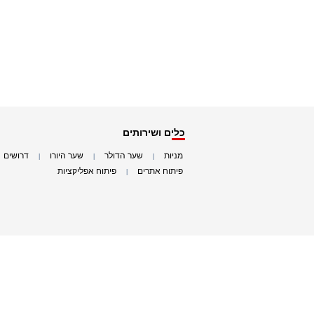
כלים ושירותים
מניות
שער הדולר
שער היורו
דרושים
|
|
|
|
פיתוח אתרים
פיתוח אפליקציות
|
|