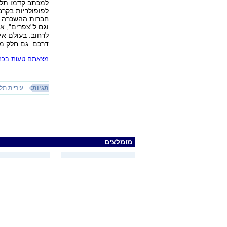
למכתב קדמו תלונ
לפופולריות בקרב
חברות ההשכרה י
וגם ל"צפרים", א
לרחוב. בעולם אי
דרכם. גם חלק מה
מצאתם טעות בכתב
תגיות:
עיריית תל
מומלצים