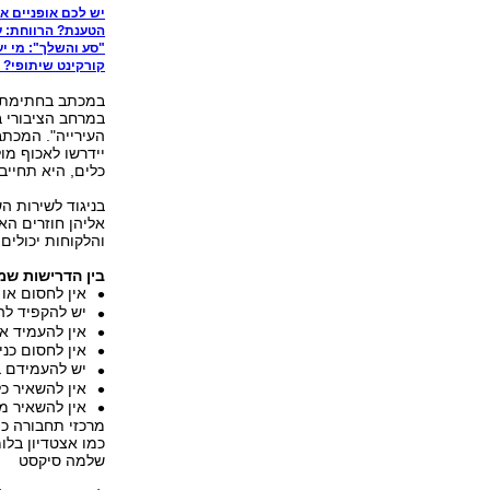
יש לכם אופניים א
הטענת? הרווחת: 
"סע והשלך": מי י
קורקינט שיתופי? 
במכתב בחתימת יא
במרחב הציבורי ב
העירייה". המכתב
יידרשו לאכוף מו
כלים, היא תחייב 
בניגוד לשירות ה
אליהן חוזרים הא
והלקוחות יכולים
בין הדרישות שמ
אין לחסום או
יש להקפיד לה
אין להעמיד א
אין לחסום כני
יש להעמידם ב
אין להשאיר כל
מרכזי תחבורה כמ
כמו אצטדיון בלו
שלמה סיקסט