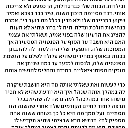
ובילדות. הבנות שלי כבר גדולות, הן כמעט ולא צריכות
אותי. דנה מסיימת תיכון השנה, שיר כבר בצבא ואמיר
שקוע בקריירה שלו ולא מבין בכלל מה בוער בי", אמרה
בנחישות הולכת וגדלה. היה לי ברור שהיא לא העזה
להציג את הרעיון שלה בפני אמיר, ושאלתי את עצמי
האם היא חשבה עד הסוף על הפנטזיה המסעירה אך
המסוכנת שלה. התפקיד שלי היה לעזור לה להתבונן
בכנות ובאומץ במחירים שהיא עלולה לשלם על הגשמת
הפנטזיה שלה, ולנסות למזער עד כמה שניתן את
הנזקים הפוטנציאליים, במידה ותחליט להגשים אותה.
כדי לעשות זאת שאלתי אותה מה היא חושבת שיקרה
לה במהלך אותה שנה? איך היא יודעת שהיא לא תכיר
מישהו אחר במהלכה? למה נראה לה שהיא בכלל
תרצה לחזור לחיים הקודמים שלה אחרי שהשנה הזו
תסתיים, ועל סמך מה היא כל כך בטוחה ששנה אחת
תספיק לה? הנושא הבא שרציתי שהיא תקדיש לו
מחשבה, הוא מה לדעתה יקרה לאמיר במהלך אותה