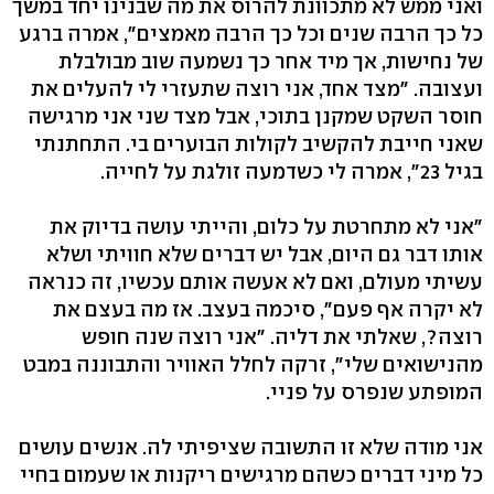
ואני ממש לא מתכוונת להרוס את מה שבנינו יחד במשך
כל כך הרבה שנים וכל כך הרבה מאמצים", אמרה ברגע
של נחישות, אך מיד אחר כך נשמעה שוב מבולבלת
ועצובה. "מצד אחד, אני רוצה שתעזרי לי להעלים את
חוסר השקט שמקנן בתוכי, אבל מצד שני אני מרגישה
שאני חייבת להקשיב לקולות הבוערים בי. התחתנתי
בגיל 23", אמרה לי כשדמעה זולגת על לחייה.
"אני לא מתחרטת על כלום, והייתי עושה בדיוק את
אותו דבר גם היום, אבל יש דברים שלא חוויתי ושלא
עשיתי מעולם, ואם לא אעשה אותם עכשיו, זה כנראה
לא יקרה אף פעם", סיכמה בעצב. אז מה בעצם את
רוצה?, שאלתי את דליה. "אני רוצה שנה חופש
מהנישואים שלי", זרקה לחלל האוויר והתבוננה במבט
המופתע שנפרס על פניי.
אני מודה שלא זו התשובה שציפיתי לה. אנשים עושים
כל מיני דברים כשהם מרגישים ריקנות או שעמום בחיי