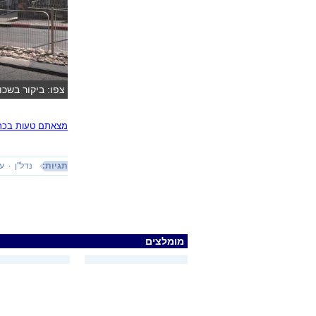
צפו: ביקור בשכ
מצאתם טעות בכתב
תגיות:
נדל"ן
ע
מומלצים