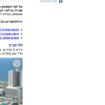
שתף בפייסבוק
על אף הקפאון 
שנייה ברחבי הא
שאספנו בסיוע רש
>>לסיפורים הכי
בכמה נמכרה דירת 4 חדרים בת
איפה נמכרה דירת 5 חדרים ב-620 אלף 
עושים עסקה: בכמה נמכ
תל אביב
מ"ר עם מעלית וחניה, נמכר