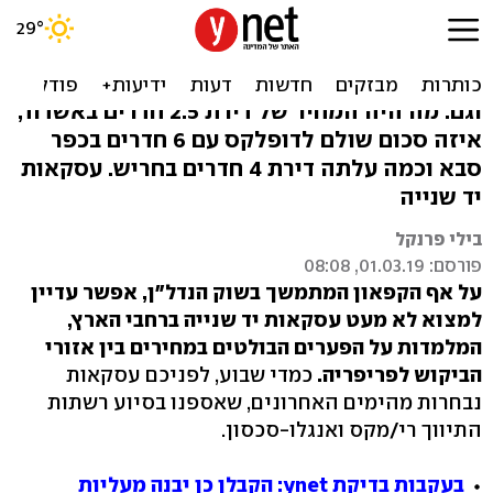
איפה נמכרה דירת 5 חדרים
ב-620 אלף שקל בלבד
וגם: מה היה המחיר של דירת 2.5 חדרים באשדוד,
איזה סכום שולם לדופלקס עם 6 חדרים בכפר
סבא וכמה עלתה דירת 4 חדרים בחריש. עסקאות
יד שנייה
בילי פרנקל
פורסם: 01.03.19, 08:08
על אף הקפאון המתמשך בשוק הנדל"ן, אפשר עדיין
למצוא לא מעט עסקאות יד שנייה ברחבי הארץ,
המלמדות על הפערים הבולטים במחירים בין אזורי
הביקוש לפריפריה.
כמדי שבוע, לפניכם עסקאות
נבחרות מהימים האחרונים, שאספנו בסיוע רשתות
התיווך רי/מקס ואנגלו-סכסון.
בעקבות בדיקת ynet: הקבלן כן יבנה מעליות