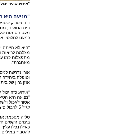
"אירוע שהיה יכול
"מניעה היא ה
ד"ר פטריק שטפלר
בית החולים, מתא
מעט חסימות של ד
כמעט לחלוטין א
"היא לא הייתה י
מצלמה לריאות וש
מתפצלות כמו ענפ
מאתגרת".
אורי נדרשה למס
וטופלה ביחידה ל
אוזן גרון של בית
"אירוע כזה יכול
"מניעה היא הטיפ
אסור לאכול ולשח
לגיל 5 לאכול פיצוחים, פופקורן ונקניקיות", מדגיש ד"ר שטפלר.
טליה מסכמת את 
בימים הקשים חש
כאילו נפלו עליך
להסביר במילים.