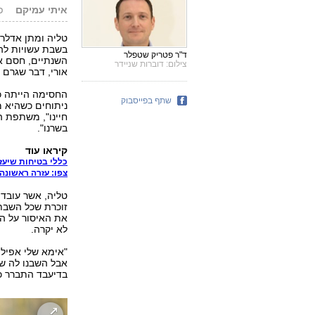
איתי עמיקם
פור
טליה ומתן אדלר 
בשבת עשויות להי
ד"ר פטריק שטפלר
השנתיים, חסם א
צילום: דוברות שניידר
אורי, דבר שגרם 
החסימה הייתה כה
שתף בפייסבוק
ניתוחים כשהיא מ
חיינו", משתפת ה
בשרנו".
קיראו עוד
כללי בטיחות שיעזר
צפו: עזרה ראשונה 
טליה, אשר עובדת
זוכרת שכל השבת 
לא יקרה.
"אימא שלי אפיל
אבל השבנו לה שי
בדיעבד התברר כמ