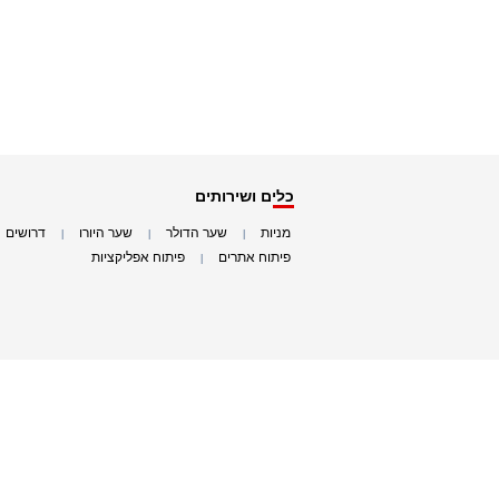
כלים ושירותים
מניות
שער הדולר
שער היורו
דרושים
|
|
|
|
פיתוח אתרים
פיתוח אפליקציות
|
|