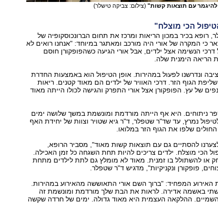
 להיגמר עם תוצאות קשות"
(צילום: צביקה טישלר)
טיפול הכי מוצלח"
, רופא בכיר במכון הריאות ומרכז את תחום הברונכוסקופיה של
ר כי המקרה של אורי היה מורכב ומאתגר במיוחד: "אנחנו רואים לא
רכי הנשימה אצל ילדים, אבל אורי הגיעה כשהפופקורן חוסם
ת הריאה הימנית שלה.
ציבה ונדרשנו לפעול במהירות. אופן הטיפול הוא באמצעות החדרת
ליפת הגוף הזר. דרכי האוויר של ילדים הם מאוד קטנים. ריאות
ים של עץ. הפופקורן אצל אורי התפרק והגישה לכולו הייתה מאוד
פר ניתוחים. היא אף הייתה מורדמת ומונשמת במשך שלושה ימים
טיפול נמרץ, עד שד"ר שטפלר, ד"ר גיא שטויר וצוות של יחידת האף
 החולים שלפו את הגוף הזר במלואו.
 לצערנו להסתיים גם עם תוצאות קשות מאוד", מסביר הרופא,
ול הכי מוצלח. ילדים צריכים להיות תחת השגחה כל זמן האכילה.
ק או להשתולל בו זמנית. מאוד לא מומלץ גם לתת לילדים מתחת
האירוע המפחיד: "ברוך השם אורי התאוששה מהאירוע במהירות.
תי באשמה אדירה. לראות את הבת שלך מורדמת ומונשמת זה
 השמיים. ההלקאה העצמית היא מאוד גדולה. ימים של חרדה שקשה