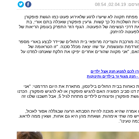
סם: 02.04.19, 08:54
מפתח תקווה לא שיערו לרגע שלאירוע פעוט כמו הגשת פופקורן
ות השלכות כל כך קשות. גרעין פופקורן שאכלה בתם אורי, בת
ת דרכי הנשימה של הפעוטה. הגוף הזר התפרק בעומק הריאות של
לפעוטה להיחנק.
 מורכבת והצריכה מרופאי בית החולים שניידר לבצע באורי מספר
ורדמת ומונשמת, עד שזו יצאה מכלל סכנה. "זו הטראומה של
אם, "אני מקווה שהורים אחרים יפיקו את הלקח שאנחנו למדנו על
ו לכם למנוע חנק אצל ילדים
- חנק מגוף זר בילדים ותינוקות
 כאחות בבית החולים בילינסון, מתארת את היום הדרמטי: "אני
דנו סביב הסוגיה האם להגיש פופקורן או לא להגיש פופקורן. הכרנו
את האיסור על הגשת פופקורן ופיצוחים לילדים מתחת לגיל 5, אבל חשבנו שלנו זה
ו אמרה שהיא מוכנה להיות הסבתא הרעה שבגללה אסור לאכול,
ש פה שתי אימהות, ושאחת מהן היא גם אחות, ושאין ממה לדאוג.
ה טעינו".