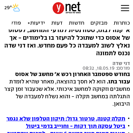
רכש מחשב נייד חדש - ונאלץ
לשלוח אותו לתיקון 4 פעמים
א' קנה לבתו, סטודנטית למדעי המחשב, לפטופ
של אסוס כדי שתוכל להיעזר בו בלימודים - אך
נאלץ לשוב למעבדה כל פעם מחדש. ואז דני שדה
נכנס לתמונה
דני שדה
פורסם: 18.05.19, 08:32
בחודש ספטמבר האחרון רכש א' מחשב של אסוס
עבור בתו.
הוא לא חסך בהוצאה, מאחר שהיא לומדת
מחשבים וזקוקה למחשב איכותי. אלא שכעבור זמן קצר
התגלתה במחשב תקלה - והוא נשלח למעבדה של
היבואן.
תקלה קטנה, טרטור גדול: תיקון הטלפון שלא נגמר
ביטל עסקה תוך דקות - וחוייב בדמי ביטול