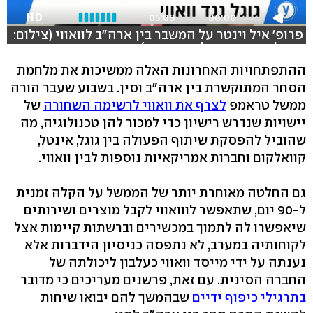
HD
05:09
00:00
פרופ' איל וינטר על המשבר בין ארה"ב לוואווי (צילום:
שמוליק דודפור, אלכס גמבורג)
ההתפתחויות האחרונות האלה ממשיכות את מלחמת
הסחר המתוקשרת בין ארה"ב וסין. בשבוע שעבר הורה
ממשל טראמפ
לצרף את וואווי לרשימה השחורה
של
יישויות שנדרש רישיון כדי למכור להן טכנולוגיה, מה
שהוביל להפסקת שיתוף הפעולה בין גוגל, אינטל,
קוואלקום וחברות אמריקאיות נוספות לבין וואווי.
גם החלטה מאוחרת יותר של הממשל על הקלה זמנית
ל-90 יום, שתאפשר לווואווי לקבל מוצרים ושירותים
שיאפשרו לה לתמוך במכשירים וברשתות קיימות אצל
לקוחותיה במערב, לא נתפסה כניסיון הידברות אלא
נענתה על ידי מייסד וואווי כעלבון ליכולתה של
החברה הסינית. עם זאת, פרשנים מעריכים כי מדובר
בתרגילי כיפוף ידיים
שבהמשך להם יבואו שיחות