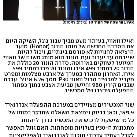
אירוע ההשקה של הונור 20
(צילום: רויטרס)
ואילו וואווי, בעיתוי מעט מביך עבור גוגל, השיקה היום
את הסדרה החדשה של מותג הונור (Honor). מועד
היציאה לחנויות לא פורסם בינתיים, ויכול להיות
שיידחה עד יעבור זעם. הונור הוא מותג משנה של וואווי
המיועד לשווקים באירופה. סדרת הונור 20 כוללת את
הונור 20 במחיר 499 אירו והונור 20 פרו במחיר 599
אירו. האחרון מתהדר במערך של ארבע מצלמות ומפרט
מקביל למכשיר הדגל וואווי P30: מסך 6.26 אינץ', ערכת
שבבים קירין 980 וחיישן טביעת אצבע בתוך כפתור
ההפעלה שבצדו של המכשיר.
שני המכשירים מצויידים במערכת ההפעלה אנדרואיד
9 פאי, וכאן בדיוק נימצאת השאלה שתנקר במוחו של
כל מי שישקול לרכוש את המכשיר כדרך ליהנות
מתכונות ה-P30 בעלויות מופחתות: האם גוגל תאפשר
לקבל בעתיד עדכוני תוכנה לאנדרואיד ולאפליקציות