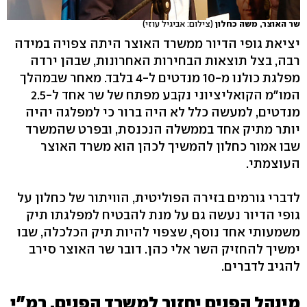
שר האוצר, משה כחלון
(צילום: אביגיל עוזי)
יציאת גופי הדיור ממשרד האוצר היתה צפויה במידה
רבה, בצל תוצאות הבחירות האחרונות, שבהן ירדה
מפלגת כולנו מ-10 מנדטים ל-4 בלבד. מאחר שבמהלך
המו"מ הקואליציוני נקבע מפתח של שר אחד ל-2.5
מנדטים, למעשה כלל לא היה ברור כי למפלגה יהיה
יותר מתיק אחד בממשלה הנכנסת, ובפרט שהמשרד
שבו אמור כחלון להמשיך לכהן הוא משרד האוצר
העוצמתי.
לדברי גורמים בזירה הפוליטית, הוויתור של כחלון על
גופי הדיור נעשה גם על מנת להבטיח למפלגתו תיק
משמעותי אחד נוסף, שצפוי להיות תיק הכלכלה, שבו
ימשיך להחזיק השר אלי כהן. דובר שר האוצר סירב
להגיב לדברים.
מינהל הפנים יחזור למשרד הפנים, רמ"י