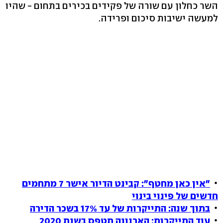
השר כחלון עם שורה של פקידים בכירים בתחום - שהיו
למעשה ישיבות סיכום ופרידה.
"אין כאן מחטף": קבינט הדיור אישר 7 מתחמים
חדשים של פינוי בינוי
בתוך שנה: התייקרות של עד 17% בשכר הדירה
עוד התייקרות: הארנונה תטפס בשנת 2020