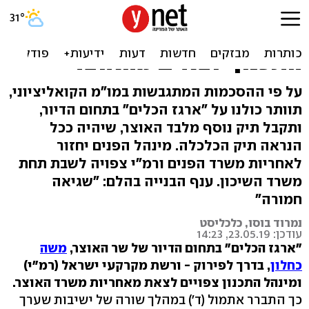
כחלון מוותר על הדיור: רשות
מקרקעי ישראל ומינהל
התכנון יוצאים מהאוצר
על פי ההסכמות המתגבשות במו"מ הקואליציוני,
תוותר כולנו על "ארגז הכלים" בתחום הדיור,
ותקבל תיק נוסף מלבד האוצר, שיהיה ככל
הנראה תיק הכלכלה. מינהל הפנים יחזור
לאחריות משרד הפנים ורמ"י צפויה לשבת תחת
משרד השיכון. ענף הבנייה בהלם: "שגיאה
חמורה"
נמרוד בוסו, כלכליסט
עודכן: 23.05.19, 14:23
"ארגז הכלים" בתחום הדיור של שר האוצר,
משה
כחלון
, בדרך לפירוק - ורשת מקרקעי ישראל (רמ"י)
ומינהל התכנון צפויים לצאת מאחריות משרד האוצר.
כך התברר אתמול (ד') במהלך שורה של ישיבות שערך