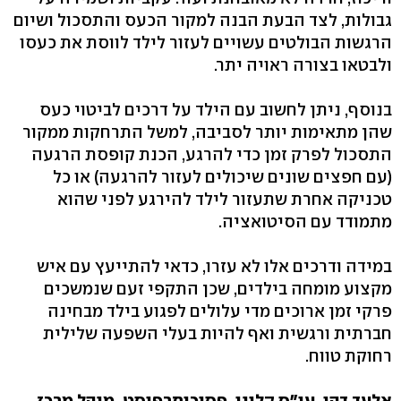
גבולות, לצד הבעת הבנה למקור הכעס והתסכול ושיום
הרגשות הבולטים עשויים לעזור לילד לווסת את כעסו
ולבטאו בצורה ראויה יתר.
בנוסף, ניתן לחשוב עם הילד על דרכים לביטוי כעס
שהן מתאימות יותר לסביבה, למשל התרחקות ממקור
התסכול לפרק זמן כדי להרגע, הכנת קופסת הרגעה
(עם חפצים שונים שיכולים לעזור להרגעה) או כל
טכניקה אחרת שתעזור לילד להירגע לפני שהוא
מתמודד עם הסיטואציה.
במידה ודרכים אלו לא עזרו, כדאי להתייעץ עם איש
מקצוע מומחה בילדים, שכן התקפי זעם שנמשכים
פרקי זמן ארוכים מדי עלולים לפגוע בילד מבחינה
חברתית ורגשית ואף להיות בעלי השפעה שלילית
רחוקת טווח.
אלעד דהן, עו"ס קליני, פסיכותרפיסט, מנהל מרכז