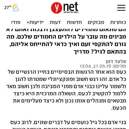
איך להגיב להתקפי זעם בכל
גיל?
הם פתאום מתחילים להתעצבן ולבכות ואתם לא
מבינים מה עובר על הילדים החמודים שלכם. מה
גורם להתקפי זעם ואיך כדאי להתייחס אליהם,
בהתאם לגיל? מדריך
אלעד דהן
פורסם: 27.05.19, 13:04
כעס הוא אחד הרגשות הבסיסיים בחייו הרגשיים של
כל אדם. זהו רגש חשוב ופונקציונלי שמטרתו להגן
ולשמור עלינו כבני אדם מפני הסביבה ולכן חשוב מאד
ללמוד להקשיב לכעס. השאלה המרכזית היא כיצד
מבטאים ומנהלים אותו נכון ולא כיצד מעלימים את
הכעס.
בני אדם בכל גיל כועסים על דברים שונים. לרוב כעס