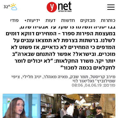
מחירי הפירות בשמיים: כבר
לא יותר זול מחו"ל
בבריטניה תשלמו 13 שקל על אבטיח שלם,
במעצמת הפירות ספרד - המחירים דווקא דומים
לשלנו. ברשתות בצרפת לא תמצאו ענבים על
המדפים כי המחירים לא כדאיים, אז פשוט לא
מוכרים. ובישראל? אפשר להתנחם שבארה"ב
יותר יקר. משרד החקלאות: "לא יכולים לומר
לחקלאים בכמה למכור"
מירב קריסטל, תמר שבק, מאיה מאהלר, יניב חלילי, ציפי
שמילוביץ' ואליאור לוי
פורסם: 04.06.19, 08:06