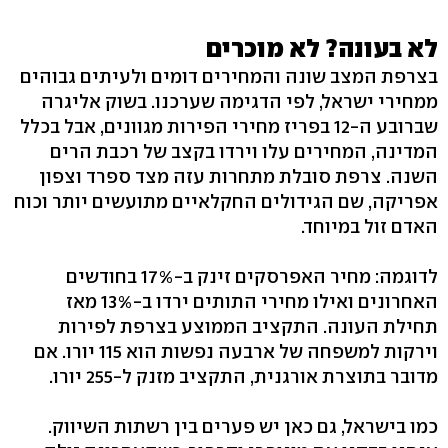
לא בעונה? לא מוכרים
בצרפת המצב שונה והמחירים דומים ולעיתים גבוהים
ממחירי ישראל, לפי הדגימה שערכנו. בשוק אליגרה
שברובע ה-12 בפריז מחירי הפירות מגוונים, אבל בכלל
המדינה, המחירים עלו וירדו בקצב של רכבת הרים
השנה. צרפת סובלת מתחרות עזה מצד ספרד וצפון
אפריקה, שם הגידולים החקלאיים מתועשים יותר וכוח
האדם זול במיוחד.
לדוגמה: מחיר האפרסקים זינק ב-17% בחודשים
האחרונים ואילו מחירי התותים ירדו ב-13% מאז
תחילת העונה. התקציב הממוצע בצרפת לפירות
וירקות למשפחה של ארבעה נפשות הוא 115 יורו. אם
מדובר בתוצרת אורגנית, התקציב מזנק ל-255 יורו.
כמו בישראל, גם כאן יש פערים בין רשתות השיווק.