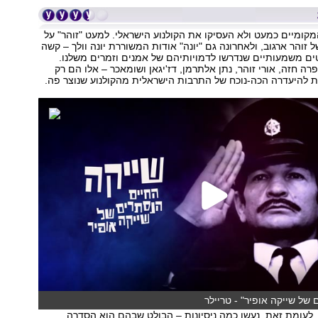
מקומיים כמעט ולא העסיקו את הקולנוע הישראלי. למעט "זוהר" על
ל זוהר ארגוב, ולאחרונה גם "יונה" אודות המשוררת יונה וולך – קשה
ים משמעותיים שנדרשו לדמויותיהם של אמנים וזמרים משלנו.
רה חזה, אורי זוהר, נתן אלתרמן, דז'יגאן ושומאכר – אלו הם רק
ת להיעדרה הכה-נוכח של התרבות הישראלית מהקולנוע שנוצר פה.
של שייקה אופיר" - טריילר
, לעומת זאת, נעשו כמה ניסיונות – הבולט שבהם הוא הסדרה