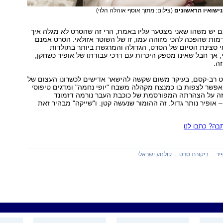
נישואיו הראשונים
(צילום: מתוך אוסף אוהלה הלוי)
ם יש משהו שאני מצטער עליו באמת, הרי זה שהסרט לא מגלה איך
מות שהפכה להכי מזוהה עמו, זו של השוטר אזולאי. הסרט אמנם
 סצינת הסיום של הסרט, הגדולה והמרגשת ביותר בתולדות
, אך חבל שאינו מספק היכרות עם דרכי עבודתו של אופיר כשחקן,
ה.
רט רב-קסם, בעיקר משום שקשה להישאר אדישים לכשרונו העצום של
 אפשר לצפות בו כמנצח מקהלה משבח "יופי נחמה" ומדגים טיפוסי
ה על הצהרתה המפורסמת של כוכבת העבר נורמה דזמונד
 אופיר נותר גדול. זה ההומור שנעשה קטן. ו"שייקה" מבהיר זאת
ה? כתבו לנו
יר
ביקורת סרט
קולנוע ישראלי