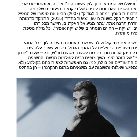
ופועלו של המחזאי חנוך לוין ששודרה ב"כאן". הדוקומנטריסט ארי
 את השנים האחרונות ליצירה של דיוקנאות תיעודיים של כמה
מבכירי הזירה התרבותית בארץ. "מחכים לגודיק" (2007) הביא את סיפורו של המפיק
האגדי שהיה מלך הבידור הקל בשנות ה-60; "ציפור בחדר" (2015) התמקד בדמותה
ררת תרצה אתר. עתה מגיע אל האקרנים, היישר מבכורתו
, "שייקה – החיים הנסתרים של שייקה אופיר", וכל מילה נוספת
ית מיותרת.
שבח את בתי קולנוע לב שבשנה האחרונה העלו הילוך בכל הנוגע
ם תיעודיים ישראליים על המסך הגדול. בשבוע שעבר עלה שם
ק הימן אודות חבר הכנסת לשעבר מטעם חד"ש, ובקיץ שעבר "יונתן
י" של תומר הימן משך צופים רבים לאולמות הרשת. החשיפה
התיעודיים זוכים לה, כמו גם האפשרות לצפות בהם בקולנוע (ולא
מפגש שאלות-ותשובות עם מושאיהם בתום ההקרנה) – הן בהחלט