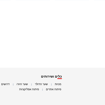
כלים ושירותים
מניות
שער הדולר
שער היורו
דרושים
|
|
|
|
פיתוח אתרים
פיתוח אפליקציות
|
|