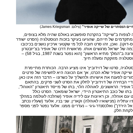
יים הנסתרים של שייקה אופיר"
(צילום: James Kriegsman)
ה לצפות ב"שייקה" בהקרנת סופשבוע באולם שהיה מלא בצופים,
תקדמים של חייהם, שהגיעו בעיקר בזכות הנוסטלגיה (הסרט ישודר
וקו). ואכן, זהו סרט חובה לכל מי שקטעי ארכיון נושנים בכיכובו
מה של ישראל מרגשים אותו. מראשית דרכו של אופיר בצ'יזבטרון
ועד הופעתו האחרונה ב"המלך מתיא הראשון" (הוא נפטר בשנת 1987, בגיל 58) –
סטלגיה מזוקקת ומעלה חיוך.
טלגיה, סרטו של דוידוביץ' אינו מציע הרבה. הכותרת מתיימרת
 שייקה אופיר שלא הכרנו, אך אם הכוונה היא לחשיפה של פרטים
ים לפענח את אישיותו ולהשליך על כשרונו – הדבר הזה אינו כאן.
דיי הבחירה של דוידוביץ' לחלק את הסרט לשני פרקים, בהתאם
 אופיר: הראשונים, לאוהלה הלוי, בתו של מייסד תיאטרון "האוהל",
 בתו של כוכב התיאטרון היידי, ישראל שומאכר. הסרט כולל
לט עם אוהלה, וכן ראיונות עם לידיה אופיר (שהלכה לעולמה במהלך
יו עתליה (מנישואיו לאוהלה) וקארין. שני בניו, אלעד (שעליו נכתב
אל הירדן") ואלכסנדר-גיגי – נעדרים ממנו. אלעד נפטר לפני מספר
 לקחת חלק.