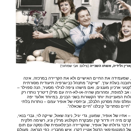
רין ולידיה, אשתו השנייה
(צילום: אבי שמחוני)
 שמעמידה את החיים האישיים ולא את הקריירה במרכזה, אינה
תובנה בעלת ערך. "שייקה" מתנהל כביוגרפיה תיעודית מסורתית
טעי ארכיון מענגים, ואם מישהו ציפה לגילוי מסעיר, הנה ספוילר –
 אב למופת, ומהרומן שהיה-או-לא-היה עם מרלן דיטריך נותרו רק
ות המעניינות יותר הקשורות בשני הבנים, במיוחד אלעד יפה
לס ומת מסרטן הלבלב, וביחסיו של אופיר עמם – נותרות בלתי
"חיים נסתרים" קיבלנו "חיים שכאלה".
אחיו של אופיר, שמעון, גדי יגיל, ניצה שאול, שייקה לוי, גברי בנאי,
ים מיה זיו ודרור קרן ומבקרת הקולנוע מרלין וניג, רשימה חלקית
דבר גדולתו של אופיר, שהקריירה הבינלאומית שלו נסקה עם תום
של הפנטומימאי הדגול אטיין דקרו. איש מחבריו, כפי הנראה, מעולם