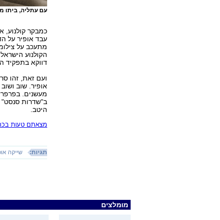
עם עתליה, ביתו מ
כמבקר קולנוע, א
עבד אופיר על הד
מתעכב על צילומי
הקולנוע הישראלי
דווקא בתפקיד הז
ועם זאת, זהו ס
אופיר. שוב ושוב
מעשנים. בפרפרז
ב"שדרות סנסט" –
היטב.
מצאתם טעות בכתב
תגיות:
שייקה אופ
מומלצים