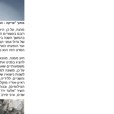
מתוך "שייקה – הח
מהנה, על כן, הי
רובם בעשורים המ
בהמשך השנה ביס-ד
של גדול אמני הב
הסרט הזה הוא נו
חוץ ממנה, מהנוס
להציג בפנינו את
משמעותיים שאמור
על כן, משונה למ
לשנות נישואיו של
והשניים, ללידיה,
ראיון-אודיו מוק
הצילומים), ובנות
השיר "אלעד ירד 
שנים, וגיגי סירב