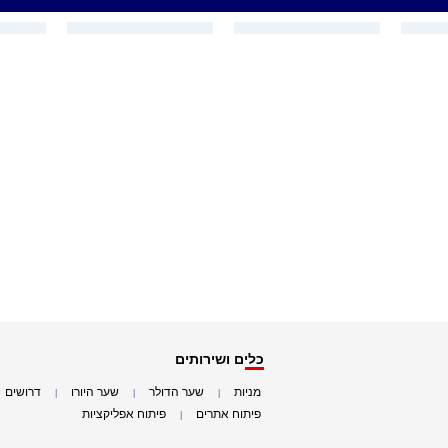
כלים ושירותים
מניות
שער הדולר
שער היורו
דרושים
|
|
|
|
פיתוח אתרים
פיתוח אפליקציות
|
|