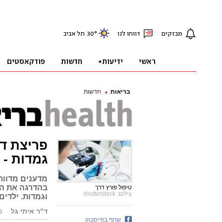
בריאות
חדשות
פריצת דר
גמדות - 
מדענים מדווח
בהדרגה את המ
טיפול פורץ דרך
צילום: shutterstock
וגמדות. ילדי
ד"ר איתי גל
פור
שתף בפייסבוק