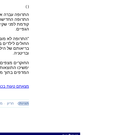
( )
התרופה עברה את 
התרופה החדישה,
קודמת לפני שקיב
הגפיים.
"התרופה לא מובי
החולים לילדים 
בריאותם של היל
ובריטניה.
החוקרים מצפים ב
ימשיכו התוצאות
המדפים בתוך מס
מצאתם טעות בכתב
תגיות:
הריון
מו