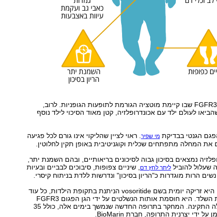
הגן למחלה קרוי FGFR3 שבו קיימת מוטציה הגורמת לתופעות הגופניות. לרוב,
הביאו לעולם ילד עם אכונדרופלזיה, קטן מאוד הסיכוי לילד נוסף
הפגם הגנטי בבדיקת
. ראוי לציין שהליקוי אינו גורם לכל פגיעה
מי שפיר
 את המחלה מתפתחים שכלית וקוגניטיבית באופן תקין לחלוטין.
פלזיה נמצאים בסיכון גבוה לסיכונים בריאותיים, ובהם השמנת יתר,
 שעלול להוביל
, שיניים צפופות, סיבוכים לבביים ובעיות
ליתר לחץ דם
שים הרות מוגדרות כ"הריון בסיכון" ונדרשות ללדת בניתוח קיסרי.
התרופה החדשה היא זריקה יומית בשם vosoritide הניתנת בתקופת הילדות, כל עוד
מתקיימת צמיחת השלד. היא חוסמת אותות הנשלטים על ידי הגן הפגום FGFR3
שמונע את הגדילה התקינה. המחקר בתרופה החדשה שנמשך בימים אלה, כולל 35
ל ידי יצרנית התרופה, חברת BioMarin.