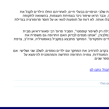
שלבי הניסויים בבעלי חיים, לאחריהם החלו הילדים לקבל את
 וכבר הראו שיפור ניכר בצמיחת העצמות, בהשוואה לתקופה
לו אותה. לא דווח על תופעות לוואי או על חוסר פרופורציה בגדילת
לה רק לשיפור קוסמטי", הסביר פרופ' רבי סאווריראיאן מבית
במלבורן, "אנחנו מנסים לבדוק האם התרופה גם משפרת את
דים ותפקודם". המחקר מתבצע במקביל באוסטרליה, ארה"ב, צרפת
קרוב להרחיב את המחקר עם ילדים נוספים, לשלב שני ושלישי. אם
 המעודדות, צפויה התרופה החדשה והמהפכנית להימצא על
פר שנים.
ה? כתבו לנו
ם מולד