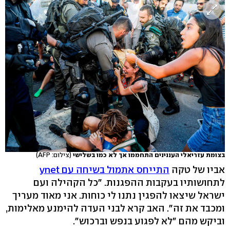
בצומת עזריאלי העננינים התחממו אך לא כמו בשלישי
(צילום: AFP)
אביו של טקה
התייחס אתמול בשיחה עם ynet
לתחושותיו בעקבות ההפגנות. "כל הקהילה ועם
ישראל שיצאו להפגין נתנו לי כוחות. אני מאוד מעריך
ומכבד את זה". האב קרא לבני העדה להימנע מאלימות,
וביקש מהם "לא לפגוע בנפש וברכוש".