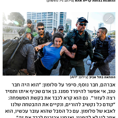
ההפגנות בצומת קריית אתא
(צילום: גיל נחושתן)
המחאה בתל אביב
(צילום: AFP)
אברהם, חבר נוסף, סיפר על סלומון: "הוא היה חבר
טוב, אי אפשר להיפרד ממנו. בן אדם שכיף איתו ותמיד
רצה לעזור". גם הוא קרא לכבד את בקשת המשפחה:
"קודם כל נקשיב להורים, ונקיים את ההבטחה שלנו
לאבא של סלומון. עם כל הסבל שהוא עובר עכשיו, הוא
אמר לנו לא להפגין, ואנחנו צריכים לכבד את זה".