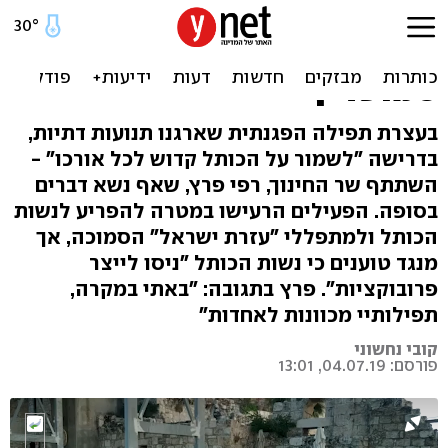
שר החינוך הגיע למחאה נגד
נשות הכותל: "מריונטה של
סמוטריץ'"
בעצרת תפילה הפגנתית שארגנו תנועות דתיות,
בדרישה "לשמור על הכותל קדוש לכל אורכו" -
השתתף שר החינוך, רפי פרץ, שאף נשא דברים
בסופה. הפעילים הרעישו במטרה להפריע לנשות
הכותל ולמתפללי "עזרת ישראל" הסמוכה, אך
מנגד טוענים כי נשות הכותל "ניסו לייצר
פרובוקציות". פרץ בתגובה: "באתי במקרה,
תפילותיי מכוונות לאחדות"
קובי נחשוני
פורסם: 04.07.19, 13:01