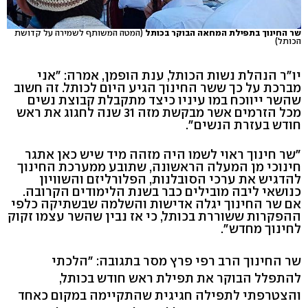
שר החינוך בתפילת המחאה הבוקר בכותל
(המטה המשותף לשמירה על קדושת
הכותל)
יו"ר הנהלת נשות הכותל, ענת הופמן, אמרה: "אני
מברכת על כך ששר החינוך הגיע היום לכותל. זה חשוב
שהשר ייווכח במו עיניו כיצד מתקבלת קבוצת נשים
מכל הזרמים אשר מבקשת מזה 31 שנה לחגוג את ראש
חודש בעזרת הנשים".
"שר חינוך ראוי לשמו היה מזהה מיד שיש כאן אתגר
חינוכי מן המעלה הראשונה, שתובע ממערכת החינוך
להדגיש את ערכי הסובלנות, הפלורליזם והשוויון
כנושאי ליבה מובילים כבר בשנת הלימודים הקרובה.
אם שר החינוך יגלה אדישות והשלמה שבשתיקה כלפי
ההפקרות ששוררת בכותל, כי אז נבין שהשר עצמו זקוק
לחינוך מחדש".
שר החינוך הרב רפי פרץ מסר בתגובה: "הלכתי
להתפלל הבוקר את תפילת ראש חודש בכותל,
והצטרפתי לתפילה חגיגית שהתקיימה במקום כאחד