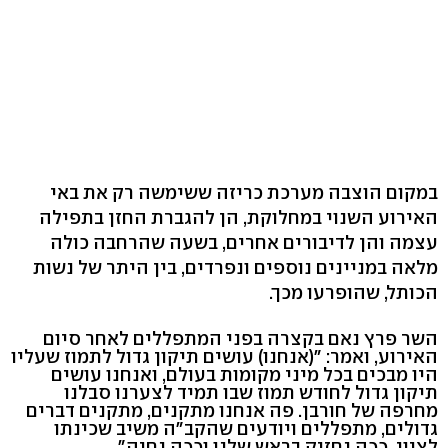
במקום הוצבה מערכת כריזה ששימשה רק את באי
האירוע השנוי במחלוקת, הן להגברת החזן בתפילה
עצמה והן לדיבורים אחרים, בשעה שהרחבה כולה
מלאה במניינים נוספים ונפרדים, בין היתר של נשות
הכותל, שהופרעו מכך.
השר פרץ נאם בקצרה בפני המתפללים לאחר סיום
האירוע, ואמר: "(אנחנו) עושים תיקון גדול לתמוז שעליו
היו מבכים בכל מיני מקומות בעולם, ואנחנו עושים
תיקון גדול לחודש תמוז שבו תמיד לצערנו סבלנו
מחרפה של חורבן. פה אנחנו מתקנים, מתקנים דברים
גדולים, מתפללים ויודעים שהקב"ה משיב שכינתו
לציון. ככה נחזיק בראש שלנו וככה נחיה".