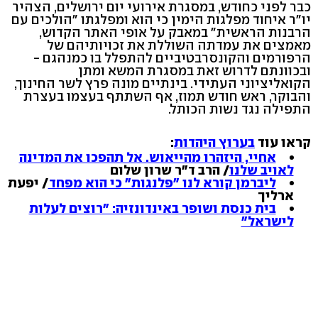
כבר לפני כחודש, במסגרת אירועי יום ירושלים, הצהיר
יו"ר איחוד מפלגות הימין כי הוא ומפלגתו "הולכים עם
הרבנות הראשית" במאבק על אופי האתר הקדוש,
מאמצים את עמדתה השוללת את זכויותיהם של
הרפורמים והקונסרבטיביים להתפלל בו כמנהגם -
ובכוונתם לדרוש זאת במסגרת המשא ומתן
הקואליציוני העתידי. בינתיים מונה פרץ לשר החינוך,
והבוקר, ראש חודש תמוז, אף השתתף בעצמו בעצרת
התפילה נגד נשות הכותל.
קראו עוד
בערוץ היהדות
:
אחיי, היזהרו מהייאוש. אל תהפכו את המדינה
לאויב שלנו
/ הרב ד"ר שרון שלום
ליברמן קורא לנו "פלנגות" כי הוא מפחד
/ יפעת
ארליך
בית כנסת ושופר באינדונזיה: "רוצים לעלות
לישראל"