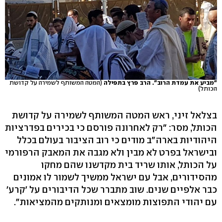
"מביע את עמדת הרוב". הרב פרץ בתפילה
(המטה המשותף לשמירה על קדושת
הכותל)
בצלאל זיני, ראש המטה המשותף לשמירה על קדושת
הכותל, מסר: "רק לאחרונה פורסם כי בכירים בפדרציות
היהודיות בארה"ב מודים כי רוב הציבור בעולם בכלל
ובישראל בפרט לא מבין ולא מגבה את המאבק הרפורמי
על הכותל, אותו שריד בית מקדשנו שהם מחקו
מהסידורים, אבל עם ישראל ממשיך לשמור לו אמונים
כבר אלפיים שנים. שוב מתברר שכל הדיבורים על 'קרע'
עם יהודי התפוצות מומצאים ומנותקים מהמציאות".