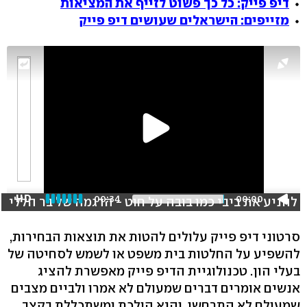
דיפ פייק: כל כך פשוט לזייף את המציאות
מזייפים: הישראלים שעושים דיפ פייק
HD
00:34
00:00
להניע את ביבי כמו בובה על חוט - הדגמה של בר הללי
סרטוני דיפ פייק עלולים להטות את תוצאות הבחירות,
להשפיע על החלטות בית משפט או לשמש לסחיטה של
בעלי הון. טכנולוגיית הדיפ פייק מאפשרת להציג
אנשים אומרים דברים שמעולם לא אמרו ולביים מצבים
שמעולם לא התרחשו, והיא הולכת ומשתכללת בקצב