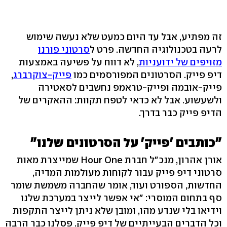
זה מפתיע, אבל עד היום כמעט שלא נעשה שימוש
לרעה בטכנולוגיה החדשה. פרט ל
סרטוני פורנו
מזויפים של ידועניות
, לא דווח על פשיעה באמצעות
דיפ פייק. הסרטונים המפורסמים כמו
פייק-צוקרברג
,
פייק-אובמה ופייק-טראמפ נחשבים לסאטירה
ולשעשוע. אבל לא כדאי לטפח תקוות: ההאקרים של
הדיפ פייק כבר בדרך.
"כותבים 'פייק' על הסרטונים שלנו"
אורן אהרון, מנכ"ל חברת Hour One שמייצרת מאות
סרטוני דיפ פייק עבור לקוחות מעולמות המדיה,
החדשות, הספורט ועוד, אומר שהחברה משמשת שומר
סף בתחום המוסרי: "אי אפשר לייצר במערכת שלנו
וידיאו בלי שנדע מהו, ומובן שלא ניתן לייצר התקפות
וכל הדברים הבעייתיים של דיפ פייק. פסלנו כבר הרבה