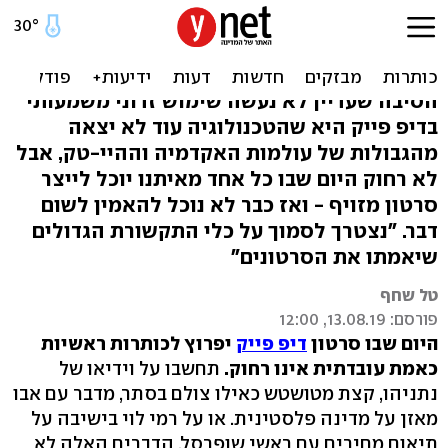
כשצה"ל יגיב בטעות לדיפ
פייק של חמאס
הסיבה שעדיין לא נעשה שימוש זדוני משמעותי
בדיפ פייק היא שהטכנולוגיה עוד לא יצאה
מהגבולות של עולמות האקדמיה וההיי-טק, אבל
לא רחוק היום שבו כל אחד מאיתנו יוכל לייצר
סרטון מזויף - ואז כבר לא נוכל להאמין לשום
דבר. "נצטרך לסמוך על כלי התקשורת הגדולים
שיאמתו את הסרטונים"
טל שחף
פורסם: 13.08.19, 12:00
היום שבו סרטון
דיפ פייק
יפרוץ לכותרות ראשיות
כאמת עובדתית אינו רחוק.
תחשבו על וידיאו של
נתניהו, קצת מטושטש כאילו צולם בסתר, מדבר עם אבו
מאזן על מדינה פלסטינית. או על רמי לוי בישיבה על
תיאום מחירים עם ראשי שופרסל. הדברים האלה לא