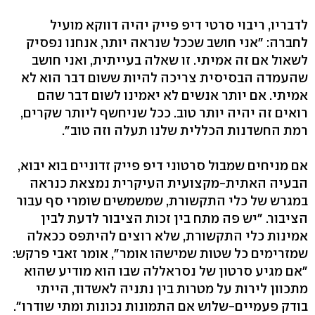
לדבריו, ריבוי סרטי דיפ פייק יהיה דווקא מועיל
לחברה: "אני חושב שככל שנראה יותר, אנחנו נפסיק
לשאול אם זה אמיתי. זו שאלה בעייתית, ואני חושב
שהעמדה הבסיסית צריכה להיות ששום דבר הוא לא
אמיתי. אם יותר אנשים לא יאמינו לשום דבר שהם
רואים זה יהיה יותר טוב. ככל שניחשף ליותר שקרים,
רמת החשדנות הכללית שלנו תעלה וזה טוב".
אם מניחים שמבול סרטוני דיפ פייק זדוניים בוא יבוא,
הבעיה האתית-מקצועית העיקרית נמצאת כנראה
במגרש של כלי התקשורת, שמשמשים שומרי סף עבור
הציבור. "יש פה מתח בין זכות הציבור לדעת לבין
אמינות כלי התקשורת, שלא רוצים להיתפס ככאלה
שמזרימים כל שטות שמישהו אומר", אומר זאבי פרקש:
"אם מגיע סרטון של נסראללה שבו הוא מודיע שהוא
מתכוון לירות על מטרות בין נתניה לאשדוד, הייתי
בודק פעמיים-שלוש אם התמונות נכונות ומתי שודרו".