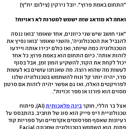
"התחום באמת פרוץ". יובל נירקין
(צילום: יח"ץ)
ואתה לא מודאג שזה ישמש למטרות לא ראויות?
"אני חושב שיש שני כיוונים, אחד שאומר 'בואו ננסה
להגביל את הטכנולוגיה', והשני שאומר 'בואו נפיץ את
הטכנולוגיה כמה שיותר, ואז כולם יכירו אותה ויידעו
לזהות אותה'. כיום התחום הוא באמת פרוץ, כל אחד
יכול לקחת את הקוד, להשקיע המון זמן, אבל בסוף
לעשות מה שהוא רוצה. מה שאנחנו עושים בא לעשות
סדר, יהיה יותר קל ונוח להשתמש בטכנולוגיה שלנו
לפרויקטים האלה, ואז גם אפשר יהיה לזהות אם סרטון
מסוים הוא פורנו או מפר זכויות".
אצל בר הללי, חוקר
בינה מלאכותית
(AI), פיתוח
טכנולוגיית דיפ פייק הוא סוג של תחביב. בהתבסס על
רעיונות שאסף מפרסומים אקדמיים ועל ספריות קוד
פתוח, הוא השתמש בטכנולוגיה שמכונה Facial