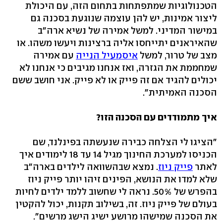
הטכנולוגיות שמתפתחות בתחום הזה, עם היכולת
ליצור אמינות, יש להן עוצמה שנוגעת בסכנה גם
במישור המדיני. למשל אמירה של נשיא ארה"ב
שהאיראנים יתייחסו אליה ברצינות ויעשו משהו. או
מצב של טרור, למשל
איסמעיל הנייה
עם אמירה
שמחממת את הגזרה, ואז אנחנו מגיבים כי אנחנו לא
יכולים להגיד אם זה פייק או לא פייק. אני חושב ששם
הסכנה האמיתית".
איך מתמודדים עם הסכנה הזו?
"הציגו לי הצלחה כבירה שנעשתה בפינלנד, שם
הכניסו למערכת החינוך מגיל 14 עד 18 לימודים איך
לאתר
פייק ניוז
. נמצא שבהשוואה לילדים בארה"ב
שלא למדו את הנושא, הפינים זיהו יותר פייק ניוז
בהפרש של 50%. נראה לי שחשוב ללמד ילדים לחיות
בעולם של פייק ניוז. זה, בשילוב תקנות, יכול להקטין
את הסכנה שמישהו מרושע ישיג הישג מרשים".