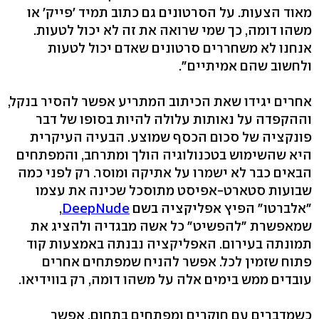
מאוד הצעות. על הסרטונים גם כתוב תמיד 'פייק' או
משהו דומה, כך שמי שרואה את זה לא יכול לטעות.
אנחנו לא משחררים סרטונים שאדם יכול לטעות
ולחשוב שהם אמיתיים".
אחרים יגידו שאת הכיתוב המתריע אפשר להסיר בנקל,
וההקפדה על נאותות עלולה להיות בסופו של דבר
פונקציה של סכום הכסף שמוצע. הבעיה העיקרית
היא שהשימוש בטכנולוגיה הולך ומתרחב, והמפתחים
הבאים כבר לא ישמרו על אתיקה ומוסר. רק לפני כמה
שבועות סטארט-אפיסט מתוסכל שכינה את עצמו
"אלברטו" הפיץ אפליקציה בשם
DeepNude
,
שמאפשרת "להפשיט" כל אשה מבגדיה ולהציג את
תמונתה בעירום. האפליקציה נבנתה באמצעות קוד
פתוח שזמין לכל. אפשר להניח שמפתחים אחרים
עובדים ממש בימים אלה על משהו דומה, רק בווידיאו.
כשמדברים עם חוקרים ומפתחים בתחום, אפשר