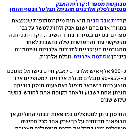
מבוקשת מספר 1: קרדית האבק
מנסים לסלק אלרגנים מהבית? חבל על הכסף והזמן
קרדית אבק הבית
היא חיה מיקרוסקופית שנמצאת
במגורי אדם בהם ישנם אבק ולחות למשל על גבי
ספרים, בגדים ובמיוחד בחדר השינה. הקרדית ניזונה
מקשקשי עור וההפרשות שלה נחשבות לאחד
מהגורמים העיקריים לתגובות אלרגיות נשימתיות
ביניהן
אסתמה אלרגית
, ונזלת אלרגית.
כ-900 אלף איש אלרגיים לאבק חיים בישראל, מתוכם
כ-90-95% סובלים מנזלת אלרגית. למטופלים אלו
מוצע כיום בישראל טיפול באמצעות חיסון בזריקה
הניתן אחת לשבוע ולאחר תקופה אחת לחודש, במשך
שלוש שנים.
החיסון ניתן למטופלים במרפאות ובבתי החולים, אך
הרופאים מדווחים על כך שרק אחד מכל חמישה
מטופלים מוכן לקבל את סדרת הטיפולים הארוכה