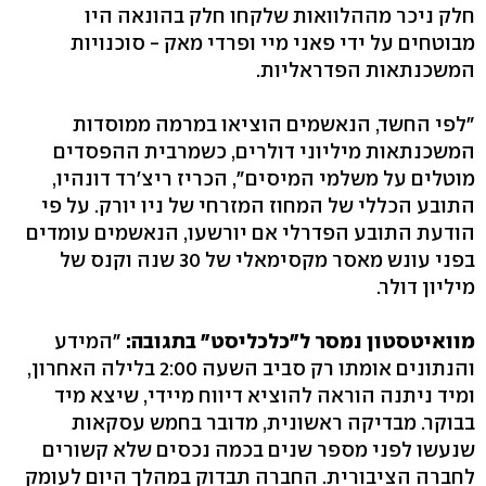
חלק ניכר מההלוואות שלקחו חלק בהונאה היו
מבוטחים על ידי פאני מיי ופרדי מאק - סוכנויות
המשכנתאות הפדראליות.
"לפי החשד, הנאשמים הוציאו במרמה ממוסדות
המשכנתאות מיליוני דולרים, כשמרבית ההפסדים
מוטלים על משלמי המיסים", הכריז ריצ'רד דונהיו,
התובע הכללי של המחוז המזרחי של ניו יורק. על פי
הודעת התובע הפדרלי אם יורשעו, הנאשמים עומדים
בפני עונש מאסר מקסימאלי של 30 שנה וקנס של
מיליון דולר.
מוואיטסטון נמסר ל"כלכליסט" בתגובה:
"המידע
והנתונים אומתו רק סביב השעה 2:00 בלילה האחרון,
ומיד ניתנה הוראה להוציא דיווח מיידי, שיצא מיד
בבוקר. מבדיקה ראשונית, מדובר בחמש עסקאות
שנעשו לפני מספר שנים בכמה נכסים שלא קשורים
לחברה הציבורית. החברה תבדוק במהלך היום לעומק