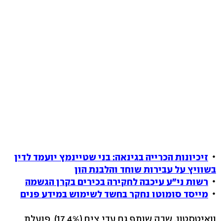
זיכיונות הכרייה בגינאה: בני שטיינמץ יועמד לדין
בשוויץ על עבירות שוחד והלבנת הון
רשות ני"ע עיכבה לחקירה בכירים בקרן הגשמה
מייסד סומוטו נחקר בחשד לשימוש במידע פנים
וואיטסטון, שבה שותף גם עדי צים (17.4%), פועלת