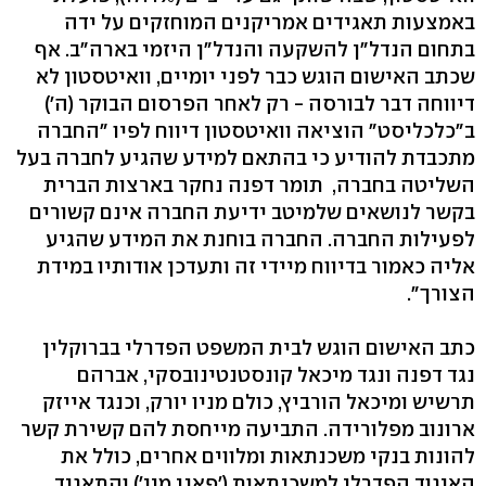
באמצעות תאגידים אמריקנים המוחזקים על ידה
בתחום הנדל"ן להשקעה והנדל"ן היזמי בארה"ב. אף
שכתב האישום הוגש כבר לפני יומיים, וואיטסטון לא
דיווחה דבר לבורסה - רק לאחר הפרסום הבוקר (ה')
ב"כלכליסט" הוציאה וואיטסטון דיווח לפיו "החברה
מתכבדת להודיע כי בהתאם למידע שהגיע לחברה בעל
השליטה בחברה, תומר דפנה נחקר בארצות הברית
בקשר לנושאים שלמיטב ידיעת החברה אינם קשורים
לפעילות החברה. החברה בוחנת את המידע שהגיע
אליה כאמור בדיווח מיידי זה ותעדכן אודותיו במידת
הצורך".
כתב האישום הוגש לבית המשפט הפדרלי בברוקלין
נגד דפנה ונגד מיכאל קונסטנטינובסקי, אברהם
תרשיש ומיכאל הורביץ, כולם מניו יורק, וכנגד אייזק
ארונוב מפלורידה. התביעה מייחסת להם קשירת קשר
להונות בנקי משכנתאות ומלווים אחרים, כולל את
האיגוד הפדרלי למשכנתאות ('פאני מיי') והתאגיד